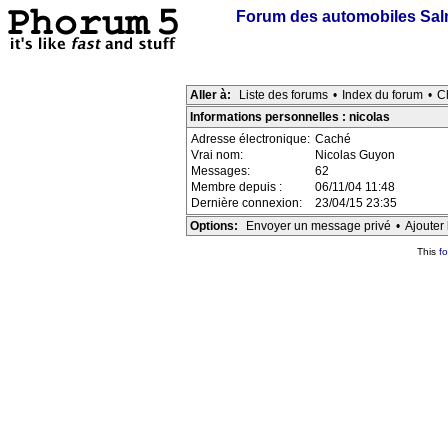
Forum des automobiles Sa
Aller à:
Liste des forums
•
Index du forum
•
C
Informations personnelles : nicolas
Adresse électronique:
Caché
Vrai nom:
Nicolas Guyon
Messages:
62
Membre depuis :
06/11/04 11:48
Dernière connexion:
23/04/15 23:35
Options:
Envoyer un message privé
•
Ajouter 
This
f