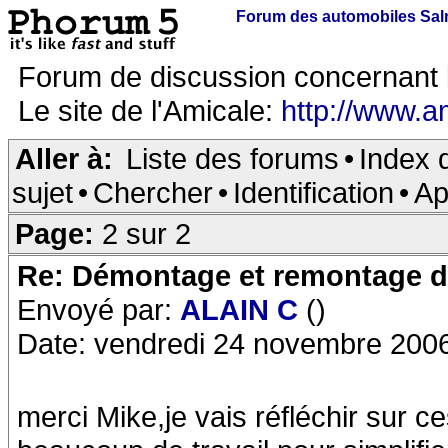
Forum des automobiles Sa
Forum de discussion concernant 
Le site de l'Amicale:
http://www.a
Aller à:
Liste des forums
•
Index 
sujet
•
Chercher
•
Identification
•
Ap
Page:
2 sur 2
Re: Démontage et remontage d
Envoyé par:
ALAIN C
()
Date: vendredi 24 novembre 2006
merci Mike,je vais réfléchir sur c