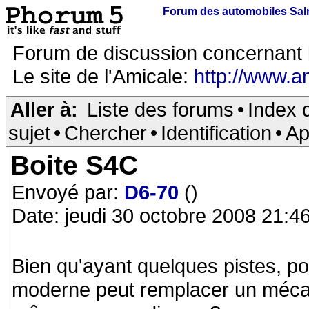
Forum des automobiles Sa
Forum de discussion concernant 
Le site de l'Amicale:
http://www.a
Aller à:
Liste des forums
•
Index 
sujet
•
Chercher
•
Identification
•
Ap
Boite S4C
Envoyé par:
D6-70
()
Date: jeudi 30 octobre 2008 21:4
Bien qu'ayant quelques pistes, p
moderne peut remplacer un méca