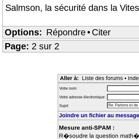
Salmson, la sécurité dans la Vites
Options:
Répondre
•
Citer
Page:
2 sur 2
Aller à:
Liste des forums
•
Inde
Votre nom:
Votre adresse électronique:
Sujet:
Joindre un fichier au message 
Mesure anti-SPAM :
R�soudre la question math�m