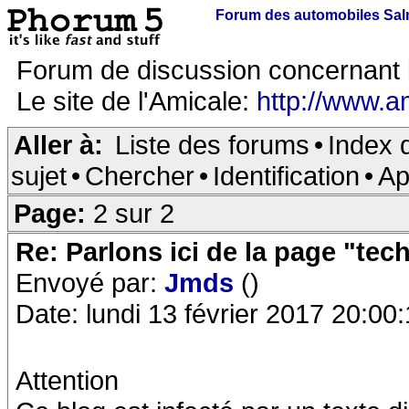
Forum des automobiles Sa
Forum de discussion concernant 
Le site de l'Amicale:
http://www.a
Aller à:
Liste des forums
•
Index 
sujet
•
Chercher
•
Identification
•
Ap
Page:
2 sur 2
Re: Parlons ici de la page "tec
Envoyé par:
Jmds
()
Date: lundi 13 février 2017 20:00
Attention