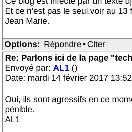
Ce blog est infecté par un texte dj
Et ce n'est pas le seul.voir au 13 
Jean Marie.
Options:
Répondre
•
Citer
Re: Parlons ici de la page "tec
Envoyé par:
AL1
()
Date: mardi 14 février 2017 13:52
Oui, ils sont agressifs en ce mome
pénible.
AL1