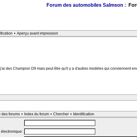
Forum des automobiles Salmson
: For
ification
•
Aperçu avant impression
j'ai des Champion D9 mais peut être qu'il y a d'autres modèles qui conviennent enc
e des forums
•
Index du forum
•
Chercher
•
Identification
 électronique: