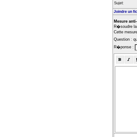
Sujet:
Joindre un fi
Mesure anti
R�soudre la 
Cette mesure 
Question : qu
R�ponse :