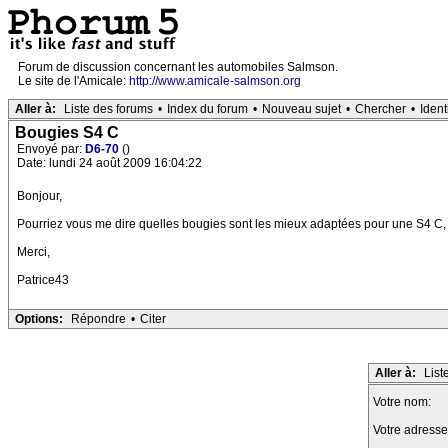
Forum de discussion concernant les automobiles Salmson.
Le site de l'Amicale:
http://www.amicale-salmson.org
Aller à:
Liste des forums
•
Index du forum
•
Nouveau sujet
•
Chercher
•
Ident
Bougies S4 C
Envoyé par:
D6-70
()
Date: lundi 24 août 2009 16:04:22
Bonjour,
Pourriez vous me dire quelles bougies sont les mieux adaptées pour une S4 C, 
Merci,
Patrice43
Options:
Répondre
•
Citer
Aller à:
List
Votre nom:
Votre adresse