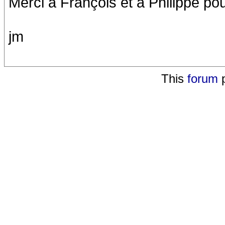
Merci à François et à Philippe po
jm
This
forum
p