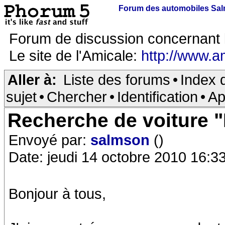
Forum des automobiles Sa
Forum de discussion concernant 
Le site de l'Amicale:
http://www.a
Aller à:
Liste des forums
•
Index 
sujet
•
Chercher
•
Identification
•
Ap
Recherche de voiture 
Envoyé par:
salmson
()
Date: jeudi 14 octobre 2010 16:3
Bonjour à tous,