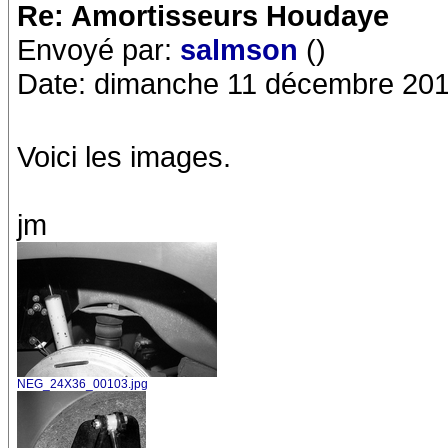
Re: Amortisseurs Houdaye
Envoyé par:
salmson
()
Date: dimanche 11 décembre 201
Voici les images.
jm
NEG_24X36_00103.jpg