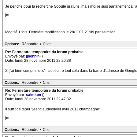
Je penche pour la recherche Google gratuite, mais moi je suis parfaitement à l'a
jm
Modifié 1 fois. Dernière modification le 28/11/11 21:09 par salmson.
Options:
Répondre
•
Citer
Re: Fermeture temporaire du forum probable
Envoyé par:
jjbonnin
()
Date: lundi 28 novembre 2011 22:20:38
Si j'ai bien compris, et s'il faut écrire tout cela dans la barre d'adresse de Google
Options:
Répondre
•
Citer
Re: Fermeture temporaire du forum probable
Envoyé par:
salmson
()
Date: lundi 28 novembre 2011 22:47:32
Il suffit de taper "jeanclaudeolivier avril 2011 champagne"
jm
Options:
Répondre
•
Citer