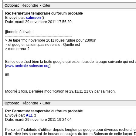
Options:
Répondre
•
Citer
Re: Fermeture temporaire du forum probable
Envoyé par:
salmson
()
Date: mardi 29 novembre 2011 17:56:20
jjbonnin écrivait:
-------------------------------------------------------
> Je tape "mg novembre 2011 roues rudge pour 2300s"
> et google n'atteint pas notre site . Quelle est
> mon erreur ?
Est-ce que c'est bien la boite google qui est en bas de la page suivante qui est 
[
www.amicale-salmson.org
]
jm
Modifié 1 fois. Dernière modification le 29/11/11 21:09 par salmson.
Options:
Répondre
•
Citer
Re: Fermeture temporaire du forum probable
Envoyé par:
AL1
()
Date: mardi 29 novembre 2011 19:24:04
Perso j'ai l'habitude d'utiliser depuis longtemps google pour diverses recherche
Il m'arrive très souvent de trouver des sujets du forum Salmson de cette façon.