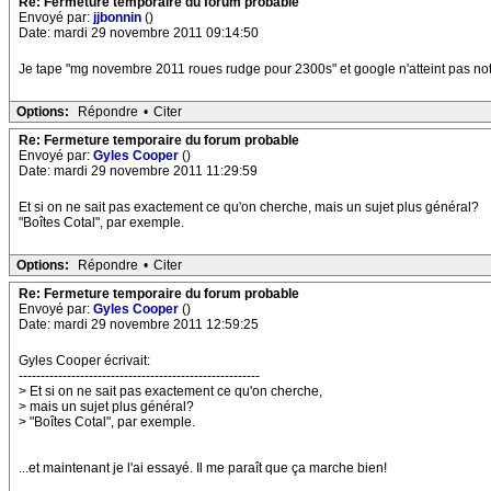
Re: Fermeture temporaire du forum probable
Envoyé par:
jjbonnin
()
Date: mardi 29 novembre 2011 09:14:50
Je tape "mg novembre 2011 roues rudge pour 2300s" et google n'atteint pas notr
Options:
Répondre
•
Citer
Re: Fermeture temporaire du forum probable
Envoyé par:
Gyles Cooper
()
Date: mardi 29 novembre 2011 11:29:59
Et si on ne sait pas exactement ce qu'on cherche, mais un sujet plus général?
"Boîtes Cotal", par exemple.
Options:
Répondre
•
Citer
Re: Fermeture temporaire du forum probable
Envoyé par:
Gyles Cooper
()
Date: mardi 29 novembre 2011 12:59:25
Gyles Cooper écrivait:
-------------------------------------------------------
> Et si on ne sait pas exactement ce qu'on cherche,
> mais un sujet plus général?
> "Boîtes Cotal", par exemple.
...et maintenant je l'ai essayé. Il me paraît que ça marche bien!