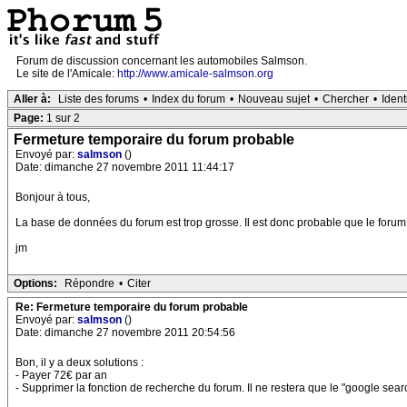
Forum de discussion concernant les automobiles Salmson.
Le site de l'Amicale:
http://www.amicale-salmson.org
Aller à:
Liste des forums
•
Index du forum
•
Nouveau sujet
•
Chercher
•
Ident
Page:
1 sur 2
Fermeture temporaire du forum probable
Envoyé par:
salmson
()
Date: dimanche 27 novembre 2011 11:44:17
Bonjour à tous,
La base de données du forum est trop grosse. Il est donc probable que le forum 
jm
Options:
Répondre
•
Citer
Re: Fermeture temporaire du forum probable
Envoyé par:
salmson
()
Date: dimanche 27 novembre 2011 20:54:56
Bon, il y a deux solutions :
- Payer 72€ par an
- Supprimer la fonction de recherche du forum. Il ne restera que le "google sear