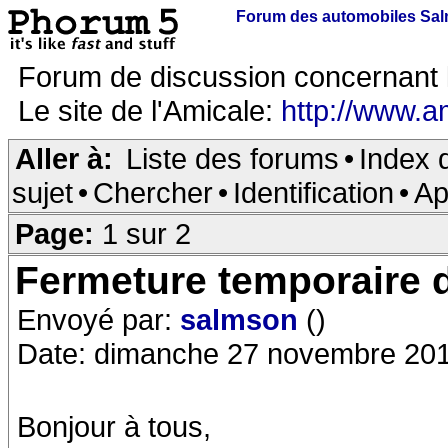
Forum des automobiles Sa
Forum de discussion concernant 
Le site de l'Amicale:
http://www.a
Aller à:
Liste des forums
•
Index 
sujet
•
Chercher
•
Identification
•
Ap
Page:
1 sur 2
Fermeture temporaire 
Envoyé par:
salmson
()
Date: dimanche 27 novembre 201
Bonjour à tous,