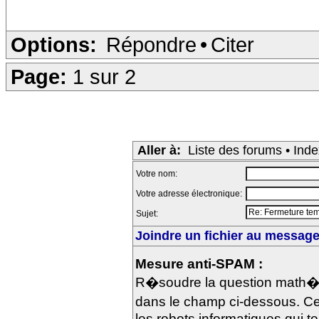
Options:
Répondre
•
Citer
Page:
1 sur 2
Aller à:
Liste des forums
•
Inde
Votre nom:
Votre adresse électronique:
Sujet:
Joindre un fichier au message 
Mesure anti-SPAM :
R�soudre la question math�m
dans le champ ci-dessous. Ce
les robots informatiques qui te