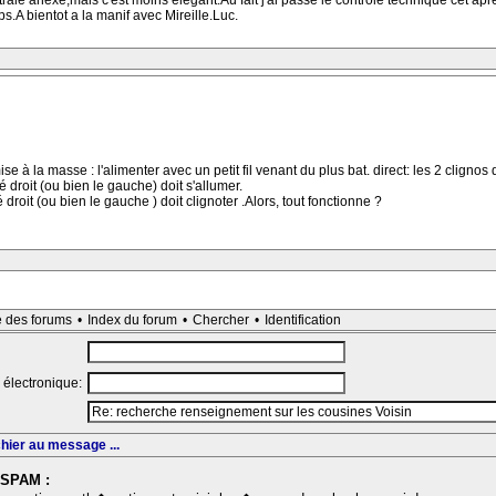
centrale anexe,mais c'est moins elegant.Au fait j'ai passe le controle technique cet 
s.A bientot a la manif avec Mireille.Luc.
 à la masse : l'alimenter avec un petit fil venant du plus bat. direct: les 2 clignos
é droit (ou bien le gauche) doit s'allumer.
droit (ou bien le gauche ) doit clignoter .Alors, tout fonctionne ?
e des forums
•
Index du forum
•
Chercher
•
Identification
 électronique:
chier au message ...
-SPAM :