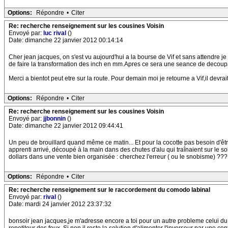
Options:
Répondre
•
Citer
Re: recherche renseignement sur les cousines Voisin
Envoyé par:
luc rival
()
Date: dimanche 22 janvier 2012 00:14:14
Cher jean jacques, on s'est vu aujourd'hui a la bourse de Vif et sans attendre je 
de faire la transformation des inch en mm.Apres ce sera une seance de decoupage
Merci a bientot peut etre sur la route. Pour demain moi je retourne a Vif,il devrait
Options:
Répondre
•
Citer
Re: recherche renseignement sur les cousines Voisin
Envoyé par:
jjbonnin
()
Date: dimanche 22 janvier 2012 09:44:41
Un peu de brouillard quand même ce matin... Et pour la cocotte pas besoin d'être à
apprenti arrivé, découpé à la main dans des chutes d'alu qui traînaient sur le sol
dollars dans une vente bien organisée : cherchez l'erreur ( ou le snobisme) ???
Options:
Répondre
•
Citer
Re: recherche renseignement sur le raccordement du comodo labinal
Envoyé par:
rival
()
Date: mardi 24 janvier 2012 23:37:32
bonsoir jean jacques,je m'adresse encore a toi pour un autre probleme celui du