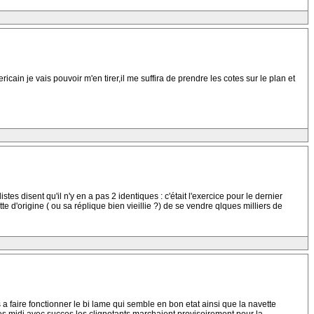
cain je vais pouvoir m'en tirer,il me suffira de prendre les cotes sur le plan et
es disent qu'il n'y en a pas 2 identiques : c'était l'exercice pour le dernier
te d'origine ( ou sa réplique bien vieillie ?) de se vendre qlques milliers de
 faire fonctionner le bi lame qui semble en bon etat ainsi que la navette