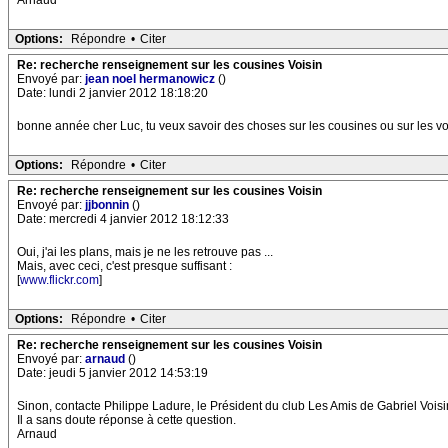
Arnaud
Options:
Répondre
•
Citer
Re: recherche renseignement sur les cousines Voisin
Envoyé par:
jean noel hermanowicz
()
Date: lundi 2 janvier 2012 18:18:20
bonne année cher Luc, tu veux savoir des choses sur les cousines ou sur les vo
Options:
Répondre
•
Citer
Re: recherche renseignement sur les cousines Voisin
Envoyé par:
jjbonnin
()
Date: mercredi 4 janvier 2012 18:12:33
Oui, j'ai les plans, mais je ne les retrouve pas ...
Mais, avec ceci, c'est presque suffisant :
[
www.flickr.com
]
Options:
Répondre
•
Citer
Re: recherche renseignement sur les cousines Voisin
Envoyé par:
arnaud
()
Date: jeudi 5 janvier 2012 14:53:19
Sinon, contacte Philippe Ladure, le Président du club Les Amis de Gabriel Voisi
Il a sans doute réponse à cette question.
Arnaud