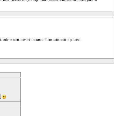
apres midi avec succes,les clignotants marchaient provisoirement pour la
 du même coté doivent s'allumer. Faire coté droit et gauche.