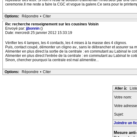
repetiteur des feux. Si non il reste la solution d'alimenter l'inverseur par une 
ceremonie.Il me reste a faire la CGC et vogue la galere.Ce sera pour le printemp
Options:
Répondre
•
Citer
Re: recherche renseignement sur les cousines Voisin
Envoyé par:
jjbonnin
()
Date: mercredi 25 janvier 2012 15:33:19
Vérifier les 4 lampes, les 4 contacts, les 4 mises à la masse des 4 clignos.
Puis, contact coupé, démonter un cligno av., sans le débrancher et assurer sa mise
Alimenter en plus direct la sortie de la centrale : en commutant au Labinal le cot
Alimenter en plus direct l'entrée de la centrale : en commutant au Labinal le coté 
Sinon, chercher pourquoi la centrale est mal alimentée...
Options:
Répondre
•
Citer
Aller à:
List
Votre nom:
Votre adresse
Sujet:
Joindre un fi
Mesure anti