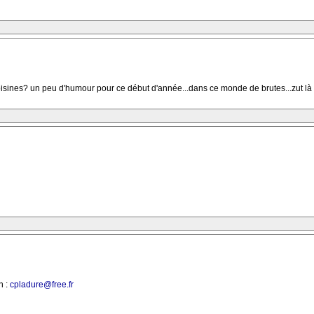
isines? un peu d'humour pour ce début d'année...dans ce monde de brutes...zut là c
n :
cpladure@free.fr