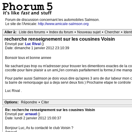
Forum de discussion concernant les automobiles Salmson.
Le site de l'Amicale:
http://www.amicale-salmson.org
Aller à:
Liste des forums
•
Index du forum
•
Nouveau sujet
•
Chercher
•
Ident
recherche renseignement sur les cousines Voisin
Envoyé par:
Luc Rival
()
Date: dimanche 1 janvier 2012 23:10:39
Bonsoir tous et bonne annee
Ne sachant pas trop ou m'adresser pour trouver les dimentions exactes de la coc
cocotte pour faire plaisir a un ami,j'en connais parfaitement la forme,il me man
Pour parler aussi Salmson je dois vous dire qu'apres 3 ans de dur labeur mon ca
la barre de remorquage qui a deja servi deux fois ) Prochaine etape le controle t
Luc Rival .
Options:
Répondre
•
Citer
Re: recherche renseignement sur les cousines Voisin
Envoyé par:
arnaud
()
Date: lundi 2 janvier 2012 15:00:37
Bonjour Luc, As tu contacté le club Voisin ?