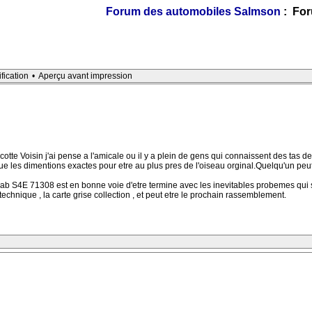
Forum des automobiles Salmson
: For
ification
•
Aperçu avant impression
otte Voisin j'ai pense a l'amicale ou il y a plein de gens qui connaissent des tas 
que les dimentions exactes pour etre au plus pres de l'oiseau orginal.Quelqu'un peut
b S4E 71308 est en bonne voie d'etre termine avec les inevitables probemes qui se m
echnique , la carte grise collection , et peut etre le prochain rassemblement.