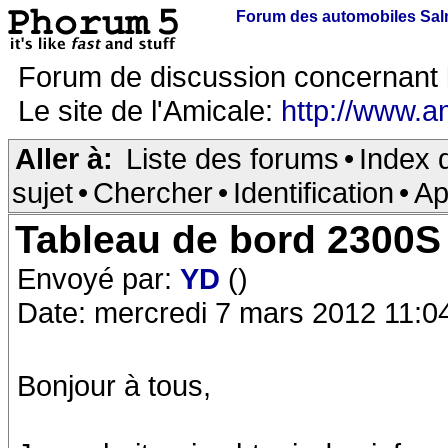
Forum des automobiles Sa
Forum de discussion concernant 
Le site de l'Amicale:
http://www.a
Aller à:
Liste des forums
•
Index 
sujet
•
Chercher
•
Identification
•
Ap
Tableau de bord 2300S
Envoyé par:
YD
()
Date: mercredi 7 mars 2012 11:0
Bonjour à tous,