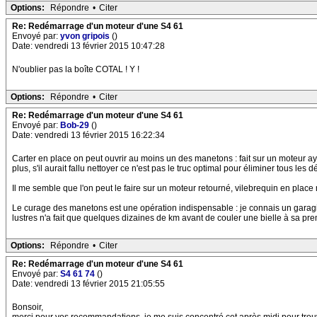
Options:
Répondre
•
Citer
Re: Redémarrage d'un moteur d'une S4 61
Envoyé par:
yvon gripois
()
Date: vendredi 13 février 2015 10:47:28
N'oublier pas la boîte COTAL ! Y !
Options:
Répondre
•
Citer
Re: Redémarrage d'un moteur d'une S4 61
Envoyé par:
Bob-29
()
Date: vendredi 13 février 2015 16:22:34
Carter en place on peut ouvrir au moins un des manetons : fait sur un moteur ay
plus, s'il aurait fallu nettoyer ce n'est pas le truc optimal pour éliminer tous le
Il me semble que l'on peut le faire sur un moteur retourné, vilebrequin en place m
Le curage des manetons est une opération indispensable : je connais un garagist
lustres n'a fait que quelques dizaines de km avant de couler une bielle à sa prem
Options:
Répondre
•
Citer
Re: Redémarrage d'un moteur d'une S4 61
Envoyé par:
S4 61 74
()
Date: vendredi 13 février 2015 21:05:55
Bonsoir,