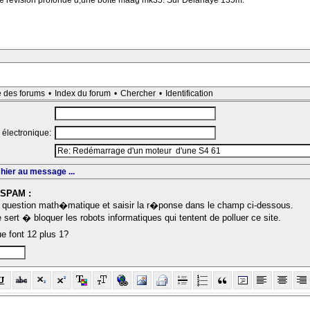
 une revision profonde d,une boite maag mk35. Sur Delahaye 135m.
e des forums
•
Index du forum
•
Chercher
•
Identification
 électronique:
chier au message ...
-SPAM :
question math�matique et saisir la r�ponse dans le champ ci-dessous.
sert � bloquer les robots informatiques qui tentent de polluer ce site.
e font 12 plus 1?