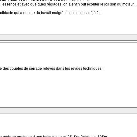
ettre l'huile et rebrancher tous les éléments du moteur.
’essence et avec quelques réglages, on a enfin put écouter le joli son du moteur...
idacte qui a encore du travail malgré tout ce qui est déjà fait.
se des couples de serrage relevés dans les revues techniques :