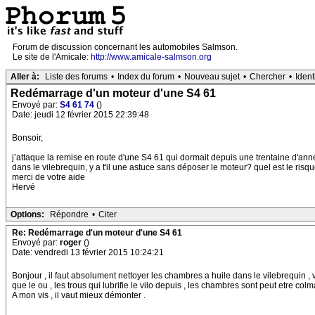
Forum de discussion concernant les automobiles Salmson.
Le site de l'Amicale:
http://www.amicale-salmson.org
Aller à:
Liste des forums
•
Index du forum
•
Nouveau sujet
•
Chercher
•
Ident
Redémarrage d'un moteur d'une S4 61
Envoyé par:
S4 61 74
()
Date: jeudi 12 février 2015 22:39:48
Bonsoir,
j’attaque la remise en route d'une S4 61 qui dormait depuis une trentaine d'ann
dans le vilebrequin, y a t'il une astuce sans déposer le moteur? quel est le risq
merci de votre aide
Hervé
Options:
Répondre
•
Citer
Re: Redémarrage d'un moteur d'une S4 61
Envoyé par:
roger
()
Date: vendredi 13 février 2015 10:24:21
Bonjour , il faut absolument nettoyer les chambres a huile dans le vilebrequin , vo
que le ou , les trous qui lubrifie le vilo depuis , les chambres sont peut etre colma
A mon vis , il vaut mieux démonter .