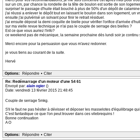
merci pour vos recommandations, je me suis concentré cet après midi pour trouver 
sur un cm, par chance la rondelle de la tête de boulon est sortie de son logement
surprise! le passage d'huile était bouché à plus de 50% d'un dépôt de calamine 
j'ai réussi a enlever le dépôt tout en laissant le boulon dans son logement, un vr
ensuite j'ai pulvérisé un solvant pour finir le retrait résiduel.
j'ai ensuite déposé la demi coquille de bielle pour vérifier l'orifice d'arrivée d'h
sur ma vielle revue technique je n'ai pas le couple de serrage des bielles ?
Est ce que vous auriez l'info?
ce weekend pas de mécanique, la semaine prochaine dès lundi soir je continu su
Merci encore pour la persuasion que vous m'avez redonner.
je vous tiens au courant de la suite.
Hervé
Options:
Répondre
•
Citer
Re: Redémarrage d'un moteur d'une S4 61
Envoyé par:
alain ogier
()
Date: vendredi 13 février 2015 21:48:45
Couple de serrage 5mkg.
S'il le faut ne pas hésiter à dévisser et déposer les masselotes d'équilibrage 
C'est fantastique ce que l'on peut trouver dans ces vilebrequins !
Bonne continuation
A O
Options:
Répondre
•
Citer