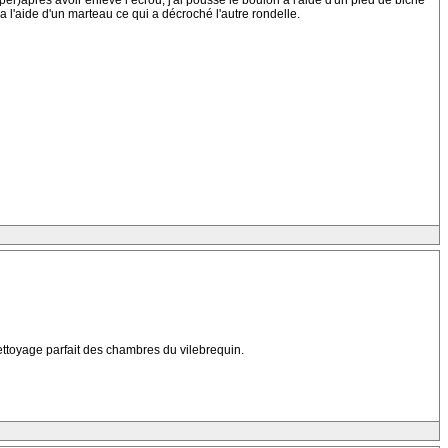
per)après avoir enlevé l’écrou, j'ai poussé le boulon à l'aide d'un pied de biche
a l'aide d'un marteau ce qui a décroché l'autre rondelle.
ettoyage parfait des chambres du vilebrequin.