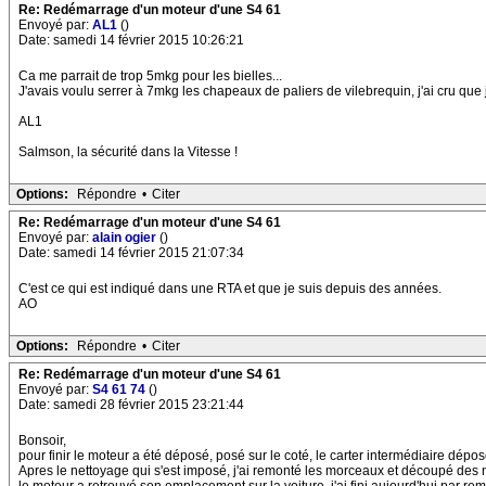
Re: Redémarrage d'un moteur d'une S4 61
Envoyé par:
AL1
()
Date: samedi 14 février 2015 10:26:21
Ca me parrait de trop 5mkg pour les bielles...
J'avais voulu serrer à 7mkg les chapeaux de paliers de vilebrequin, j'ai cru que j'
AL1
Salmson, la sécurité dans la Vitesse !
Options:
Répondre
•
Citer
Re: Redémarrage d'un moteur d'une S4 61
Envoyé par:
alain ogier
()
Date: samedi 14 février 2015 21:07:34
C'est ce qui est indiqué dans une RTA et que je suis depuis des années.
AO
Options:
Répondre
•
Citer
Re: Redémarrage d'un moteur d'une S4 61
Envoyé par:
S4 61 74
()
Date: samedi 28 février 2015 23:21:44
Bonsoir,
pour finir le moteur a été déposé, posé sur le coté, le carter intermédiaire dép
Apres le nettoyage qui s'est imposé, j'ai remonté les morceaux et découpé des n