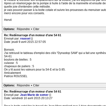
le moteur a retrouvé son emplacement sur la voiture, j'ai fini aujourd'hui par rem
Apres un réamorçage de la pompe à huile à l'aide de la manivelle et ensuite de l
quelle joie d'entendre cette mélodie.
je vais pouvoir passer à la boite cotale et suivre les prouesses du menuiser autod
merci encore pour vos conseils.
Hervé
Options:
Répondre
•
Citer
Re: Redémarrage d'un moteur d'une S4 61
Envoyé par:
roussel
()
Date: jeudi 9 avril 2015 22:57:05
Bonsoir,
J'ai retrouvé le tableau d'emploi des clés "Dynastop SAM" qui a fait une synthè
S4-61
boulons de bielles : 5
culasse : 5
chapeaux de paliers : 5
On y lit aussi les valeurs pour la S4-E et la G 85.
Amicalement
Patrice ROUSSEL
Options:
Répondre
•
Citer
Re: Redémarrage d'un moteur d'une S4 61
Envoyé par:
Jean Marie de somer
()
Date: vendredi 10 avril 2015 20:13:27