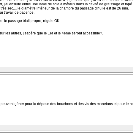
une solution, j'ai réussi sur la bielle n°2,(la seule que j'ai eu le temps de m'occu
, j'ai ensuite enfilé une lame de scie a métaux dans la cavité de graissage et tapé 
très sec..., le diamètre intérieur de la chambre du passage d'huile est de 26 mm.
ai travail de patience.
uile, le passage était propre, régule OK.
r les autres, j’espère que le 1er et le 4eme seront accessible?.
qui peuvent gèner pour la dépose des bouchons et des vis des manetons et pour le n