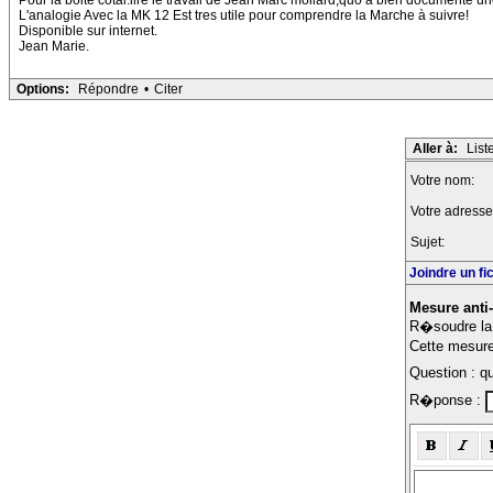
Pour la boite cotal:lire le travail de Jean Marc moliard,quo à bien documente
L'analogie Avec la MK 12 Est tres utile pour comprendre la Marche à suivre!
Disponible sur internet.
Jean Marie.
Options:
Répondre
•
Citer
Aller à:
List
Votre nom:
Votre adresse
Sujet:
Joindre un fi
Mesure anti
R�soudre la 
Cette mesure 
Question : qu
R�ponse :