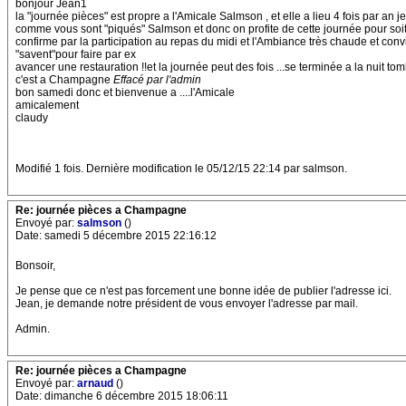
bonjour Jean1
la "journée pièces" est propre a l'Amicale Salmson , et elle a lieu 4 fois par a
comme vous sont "piqués" Salmson et donc on profite de cette journée pour soit 
confirme par la participation au repas du midi et l'Ambiance très chaude et conviv
"savent"pour faire par ex
avancer une restauration !!et la journée peut des fois ...se terminée a la nuit tom
c'est a Champagne
Effacé par l'admin
bon samedi donc et bienvenue a ....l'Amicale
amicalement
claudy
Modifié 1 fois. Dernière modification le 05/12/15 22:14 par salmson.
Re: journée pièces a Champagne
Envoyé par:
salmson
()
Date: samedi 5 décembre 2015 22:16:12
Bonsoir,
Je pense que ce n'est pas forcement une bonne idée de publier l'adresse ici.
Jean, je demande notre président de vous envoyer l'adresse par mail.
Admin.
Re: journée pièces a Champagne
Envoyé par:
arnaud
()
Date: dimanche 6 décembre 2015 18:06:11