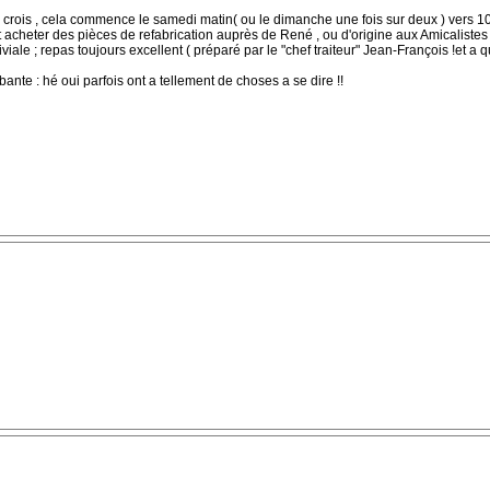
n je crois , cela commence le samedi matin( ou le dimanche une fois sur deux ) vers 1
acheter des pièces de refabrication auprès de René , ou d'origine aux Amicalistes q
iale ; repas toujours excellent ( préparé par le "chef traiteur" Jean-François !et a 
bante : hé oui parfois ont a tellement de choses a se dire !!