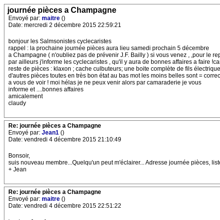
journée pièces a Champagne
Envoyé par:
maitre
()
Date: mercredi 2 décembre 2015 22:59:21
bonjour les Salmsonistes cyclecaristes
rappel : la prochaine journée pièces aura lieu samedi prochain 5 décembre
a Champagne ( n'oubliez pas de prévenir J.F. Bailly ) si vous venez , ,pour le rep
par ailleurs j'informe les cyclecaristes , qu'il y aura de bonnes affaires a faire !c
reste de pièces : klaxon ; cache culbuteurs; une boite complète de fils électriqu
d'autres pièces toutes en très bon état au bas mot les moins belles sont = correc
a vous de voir ! moi hélas je ne peux venir alors par camaraderie je vous
informe et ....bonnes affaires
amicalement
claudy
Re: journée pièces a Champagne
Envoyé par:
Jean1
()
Date: vendredi 4 décembre 2015 21:10:49
Bonsoir,
suis nouveau membre...Quelqu'un peut m'éclairer... Adresse journée pièces, list
+ Jean
Re: journée pièces a Champagne
Envoyé par:
maitre
()
Date: vendredi 4 décembre 2015 22:51:22