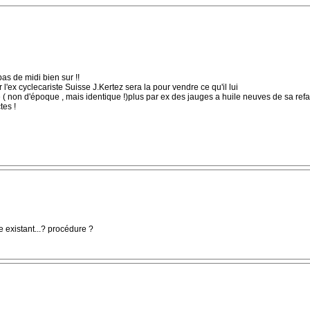
as de midi bien sur !!
ar l'ex cyclecariste Suisse J.Kertez sera la pour vendre ce qu'il lui
e ( non d'époque , mais identique !)plus par ex des jauges a huile neuves de sa refab
tes !
e existant...? procédure ?