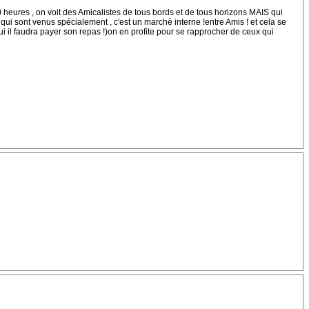
0 heures , on voit des Amicalistes de tous bords et de tous horizons MAIS qui
ui sont venus spécialement , c'est un marché interne !entre Amis ! et cela se
qui il faudra payer son repas !)on en profite pour se rapprocher de ceux qui