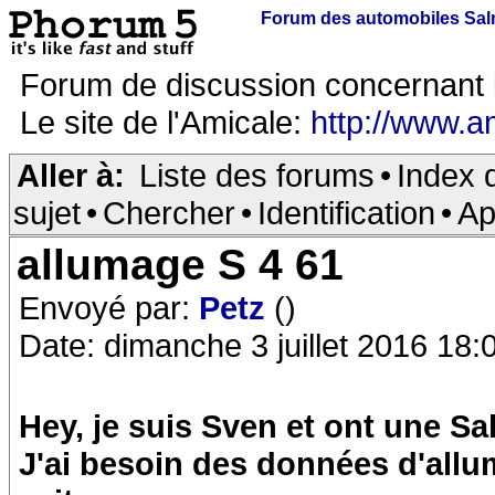
Forum des automobiles Sa
Forum de discussion concernant 
Le site de l'Amicale:
http://www.a
Aller à:
Liste des forums
•
Index 
sujet
•
Chercher
•
Identification
•
Ap
allumage S 4 61
Envoyé par:
Petz
()
Date: dimanche 3 juillet 2016 18:
Hey, je suis Sven et ont une S
J'ai besoin des données d'allum