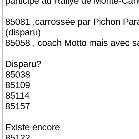
participé au Rallye de Monte-Carl
85081 ,carrossée par Pichon Par
(disparu)
85058 , coach Motto mais avec sa 
Disparu?
85038
85109
85114
85157
Existe encore
85122