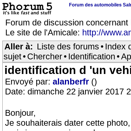
Forum des automobiles Sa
Forum de discussion concernant 
Le site de l'Amicale:
http://www.a
Aller à:
Liste des forums
•
Index 
sujet
•
Chercher
•
Identification
•
Ap
identification d 'un veh
Envoyé par:
alanberfr
()
Date: dimanche 22 janvier 2017 
Bonjour,
Je souhaiterais dater cette photo,