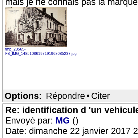
mais je ne connais pas la marque
tmp_28565-
FB_IMG_14851086197191968085237.jpg
Options:
Répondre
•
Citer
Re: identification d 'un vehicul
Envoyé par:
MG
()
Date: dimanche 22 janvier 2017 