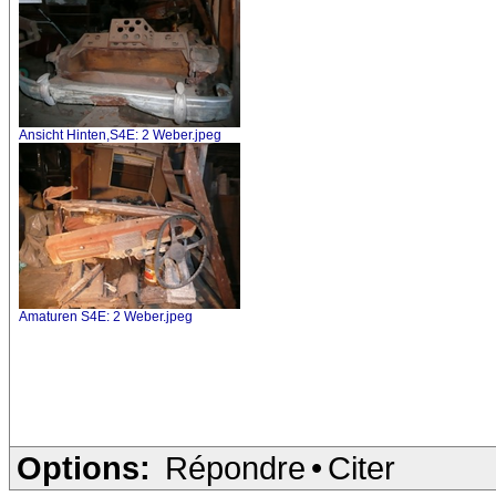
Ansicht Hinten,S4E: 2 Weber.jpeg
Amaturen S4E: 2 Weber.jpeg
Options:
Répondre
•
Citer