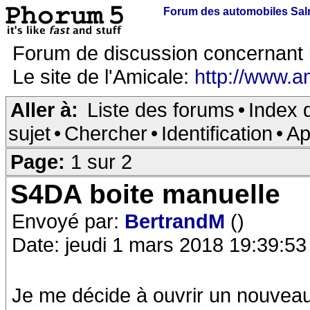
Forum des automobiles Sa
Forum de discussion concernant 
Le site de l'Amicale:
http://www.a
Aller à:
Liste des forums
•
Index 
sujet
•
Chercher
•
Identification
•
Ap
Page:
1 sur 2
S4DA boite manuelle
Envoyé par:
BertrandM
()
Date: jeudi 1 mars 2018 19:39:53
Je me décide à ouvrir un nouveau