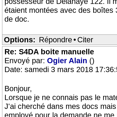
possesseur de Delahaye 122. Il 
étaient montées avec des boîtes 
de doc.
Options:
Répondre
•
Citer
Re: S4DA boite manuelle
Envoyé par:
Ogier Alain
()
Date: samedi 3 mars 2018 17:36
Bonjour,
Lorsque je ne connais pas le matér
J'ai cherché dans mes docs mais n
employé pour la demande ne me pl