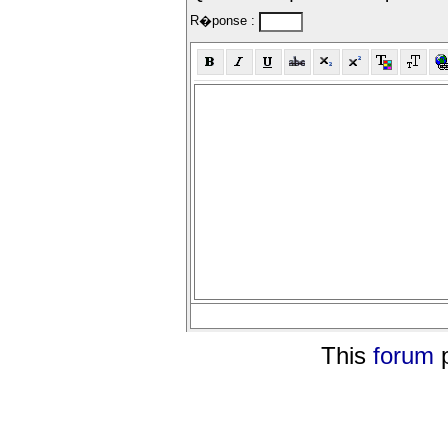
R�ponse :
This
forum
p