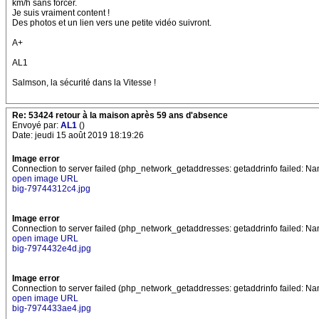
km/h sans forcer.
Je suis vraiment content !
Des photos et un lien vers une petite vidéo suivront.
A+
AL1
Salmson, la sécurité dans la Vitesse !
Re: 53424 retour à la maison après 59 ans d'absence
Envoyé par:
AL1
()
Date: jeudi 15 août 2019 18:19:26
Image error
Connection to server failed (php_network_getaddresses: getaddrinfo failed: Na
open image URL
big-79744312c4.jpg
Image error
Connection to server failed (php_network_getaddresses: getaddrinfo failed: Na
open image URL
big-7974432e4d.jpg
Image error
Connection to server failed (php_network_getaddresses: getaddrinfo failed: Na
open image URL
big-7974433ae4.jpg