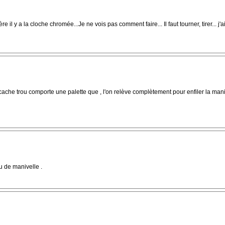
e il y a la cloche chromée...Je ne vois pas comment faire... Il faut tourner, tirer... 
 cache trou comporte une palette que , l'on relève complètement pour enfiler la manive
u de manivelle .