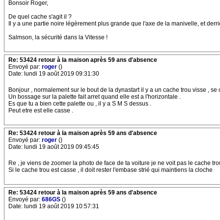
Bonsoir Roger,
De quel cache s'agit il ?
Il y a une partie noire légèrement plus grande que l'axe de la manivelle, et derrièr
Salmson, la sécurité dans la Vitesse !
Re: 53424 retour à la maison après 59 ans d'absence
Envoyé par:
roger
()
Date: lundi 19 août 2019 09:31:30
Bonjour , normalement sur le bout de la dynastart il y a un cache trou visse , se
Un bossage sur la palette fait arret quand elle est a l'horizontale .
Es que tu a bien cette palette ou , il y a S M S dessus .
Peut etre est elle casse .
Re: 53424 retour à la maison après 59 ans d'absence
Envoyé par:
roger
()
Date: lundi 19 août 2019 09:45:45
Re , je viens de zoomer la photo de face de ta voiture je ne voit pas le cache tro
Si le cache trou est casse , il doit rester l'embase strié qui maintiens la cloche
Re: 53424 retour à la maison après 59 ans d'absence
Envoyé par:
686GS
()
Date: lundi 19 août 2019 10:57:31