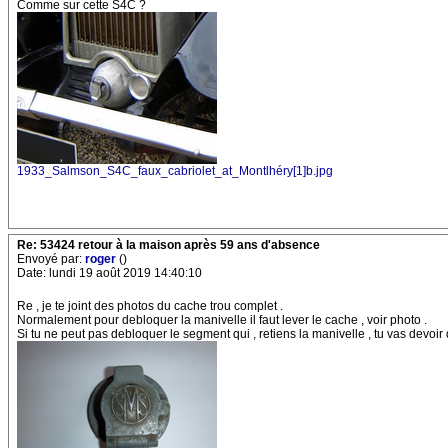
Comme sur cette S4C ?
1933_Salmson_S4C_faux_cabriolet_at_Montlhéry[1]b.jpg
Re: 53424 retour à la maison après 59 ans d'absence
Envoyé par:
roger
()
Date: lundi 19 août 2019 14:40:10
Re , je te joint des photos du cache trou complet .
Normalement pour debloquer la manivelle il faut lever le cache , voir photo .
Si tu ne peut pas debloquer le segment qui , retiens la manivelle , tu vas devoir 