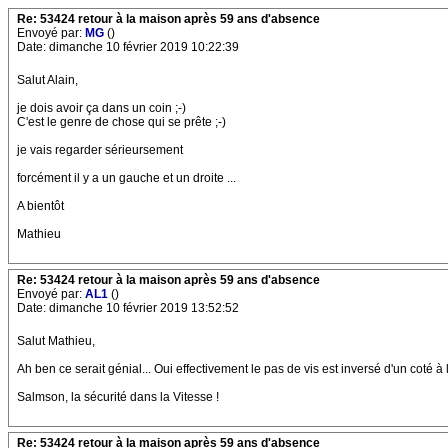
Re: 53424 retour à la maison après 59 ans d'absence
Envoyé par:
MG
()
Date: dimanche 10 février 2019 10:22:39
Salut Alain,
je dois avoir ça dans un coin ;-)
C'est le genre de chose qui se prête ;-)
je vais regarder sérieursement
forcément il y a un gauche et un droite ...
A bientôt
Mathieu
Re: 53424 retour à la maison après 59 ans d'absence
Envoyé par:
AL1
()
Date: dimanche 10 février 2019 13:52:52
Salut Mathieu,
Ah ben ce serait génial... Oui effectivement le pas de vis est inversé d'un coté à l
Salmson, la sécurité dans la Vitesse !
Re: 53424 retour à la maison après 59 ans d'absence