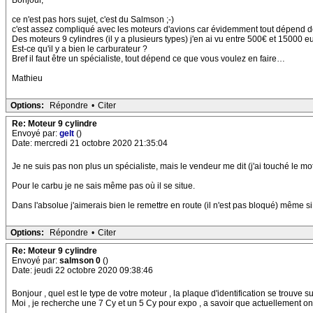
Bonjour,
ce n'est pas hors sujet, c'est du Salmson ;-)
c'est assez compliqué avec les moteurs d'avions car évidemment tout dépend de 
Des moteurs 9 cylindres (il y a plusieurs types) j'en ai vu entre 500€ et 15000 
Est-ce qu'il y a bien le carburateur ?
Bref il faut être un spécialiste, tout dépend ce que vous voulez en faire…
Mathieu
Options:
Répondre
•
Citer
Re: Moteur 9 cylindre
Envoyé par:
gelt
()
Date: mercredi 21 octobre 2020 21:35:04
Je ne suis pas non plus un spécialiste, mais le vendeur me dit (j'ai touché le m
Pour le carbu je ne sais même pas où il se situe.
Dans l'absolue j'aimerais bien le remettre en route (il n'est pas bloqué) même si 
Options:
Répondre
•
Citer
Re: Moteur 9 cylindre
Envoyé par:
salmson 0
()
Date: jeudi 22 octobre 2020 09:38:46
Bonjour , quel est le type de votre moteur , la plaque d'identification se trouve su
Moi , je recherche une 7 Cy et un 5 Cy pour expo , a savoir que actuellement o