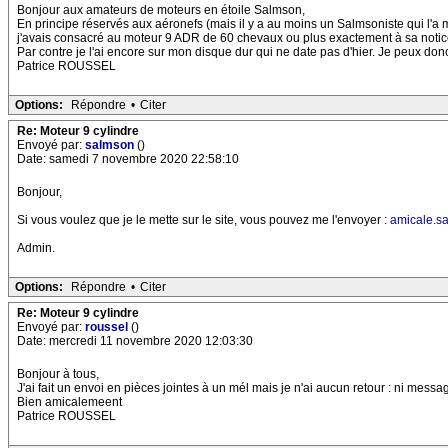
Bonjour aux amateurs de moteurs en étoile Salmson,
En principe réservés aux aéronefs (mais il y a au moins un Salmsoniste qui l'a m
j'avais consacré au moteur 9 ADR de 60 chevaux ou plus exactement à sa notice te
Par contre je l'ai encore sur mon disque dur qui ne date pas d'hier. Je peux don
Patrice ROUSSEL
Options:
Répondre
•
Citer
Re: Moteur 9 cylindre
Envoyé par:
salmson
()
Date: samedi 7 novembre 2020 22:58:10
Bonjour,
Si vous voulez que je le mette sur le site, vous pouvez me l'envoyer :
amicale.s
Admin.
Options:
Répondre
•
Citer
Re: Moteur 9 cylindre
Envoyé par:
roussel
()
Date: mercredi 11 novembre 2020 12:03:30
Bonjour à tous,
J'ai fait un envoi en pièces jointes à un mél mais je n'ai aucun retour : ni mes
Bien amicalemeent
Patrice ROUSSEL