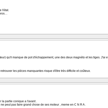
l'état.
euros…
oteur) qu'il manque de pot d'échappement, une des deux magnéto et les tiges. J'ai ef
retrouver les pièces manquantes risque d'être très difficile et coûteux.
r la partie conique a l'avant .
n ne peut pas faire grand chose de ses moteur , meme en C N R A .