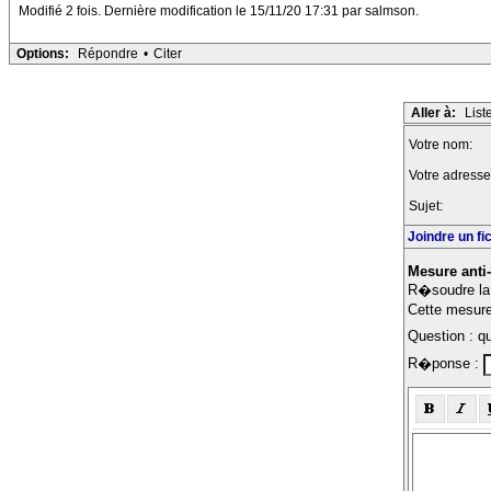
Modifié 2 fois. Dernière modification le 15/11/20 17:31 par salmson.
Options:
Répondre
•
Citer
Aller à:
List
Votre nom:
Votre adresse
Sujet:
Joindre un fi
Mesure anti
R�soudre la 
Cette mesure 
Question : qu
R�ponse :