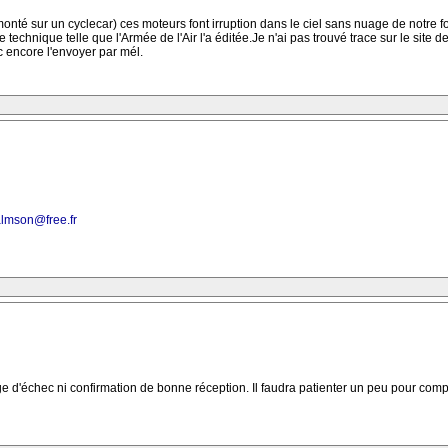
onté sur un cyclecar) ces moteurs font irruption dans le ciel sans nuage de notre fo
chnique telle que l'Armée de l'Air l'a éditée.Je n'ai pas trouvé trace sur le site d
c encore l'envoyer par mél.
almson@free.fr
sage d'échec ni confirmation de bonne réception. Il faudra patienter un peu pour com