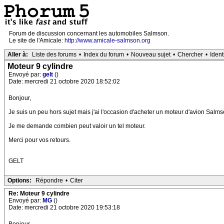
Forum de discussion concernant les automobiles Salmson.
Le site de l'Amicale:
http://www.amicale-salmson.org
Aller à:
Liste des forums
•
Index du forum
•
Nouveau sujet
•
Chercher
•
Ident
Moteur 9 cylindre
Envoyé par:
gelt
()
Date: mercredi 21 octobre 2020 18:52:02
Bonjour,
Je suis un peu hors sujet mais j'ai l'occasion d'acheter un moteur d'avion Salms
Je me demande combien peut valoir un tel moteur.
Merci pour vos retours.
GELT
Options:
Répondre
•
Citer
Re: Moteur 9 cylindre
Envoyé par:
MG
()
Date: mercredi 21 octobre 2020 19:53:18