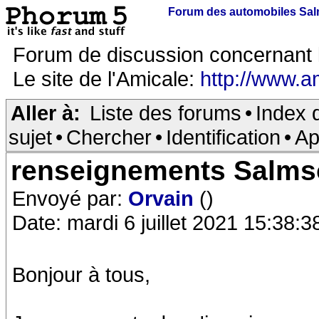
Forum des automobiles Sa
Forum de discussion concernant 
Le site de l'Amicale:
http://www.a
Aller à:
Liste des forums
•
Index 
sujet
•
Chercher
•
Identification
•
Ap
renseignements Salms
Envoyé par:
Orvain
()
Date: mardi 6 juillet 2021 15:38:3
Bonjour à tous,