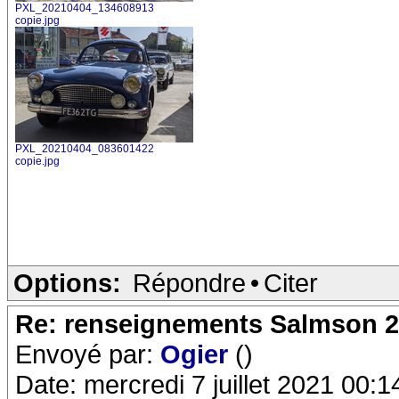
PXL_20210404_134608913
copie.jpg
PXL_20210404_083601422
copie.jpg
Options:
Répondre
•
Citer
Re: renseignements Salmson 2
Envoyé par:
Ogier
()
Date: mercredi 7 juillet 2021 00:1