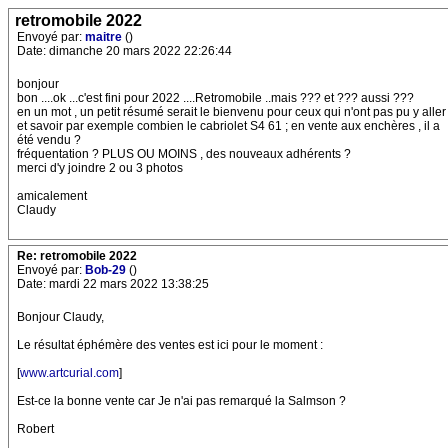
retromobile 2022
Envoyé par:
maitre
()
Date: dimanche 20 mars 2022 22:26:44
bonjour
bon ....ok ...c'est fini pour 2022 ....Retromobile ..mais ??? et ??? aussi ???
en un mot , un petit résumé serait le bienvenu pour ceux qui n'ont pas pu y aller
et savoir par exemple combien le cabriolet S4 61 ; en vente aux enchères , il a
été vendu ?
fréquentation ? PLUS OU MOINS , des nouveaux adhérents ?
merci d'y joindre 2 ou 3 photos
amicalement
Claudy
Re: retromobile 2022
Envoyé par:
Bob-29
()
Date: mardi 22 mars 2022 13:38:25
Bonjour Claudy,
Le résultat éphémère des ventes est ici pour le moment :
[
www.artcurial.com
]
Est-ce la bonne vente car Je n'ai pas remarqué la Salmson ?
Robert