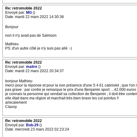
Re: retromobile 2022
Envoyé par:
MG
()
Date: mardi 22 mars 2022 14:30:36
Bonjour
non il n'y avait pas de Salmson
Mathieu
PS: d'un autre côté je n'y suis pas allé :-)
Re: retromobile 2022
Envoyé par:
maitre
()
Date: mardi 22 mars 2022 20:34:37
bonjour Mathieu
merci pour la réponse et pour la non présence d'une S 4 61 cabriolet ; que l'on m
pas grave : par contre je remarque le prix d'une Benjamin sport ....42.000 euros 
je connais la personne qui vendait sa collection de Benjamin ; il doit ètre conten
elle était dans ma région et marchait très bien bravo les cul pointus !!
amicalement
Clausy
Re: retromobile 2022
Envoyé par:
Bob-29
()
Date: mercredi 23 mars 2022 02:23:24