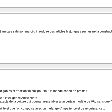
micale salmson merci d introduire des articles historiques sur l usine la constructio
tigables et c'est tant mieux pour tout le monde car on en profite !
'Intelligence Artificielle" !
exacte de la voiture qui pourrait ressembler à un certain modèle de VAL sans que l'on
rilité et que l'on compulse avec un mélange d'impatience et de réjouissance...