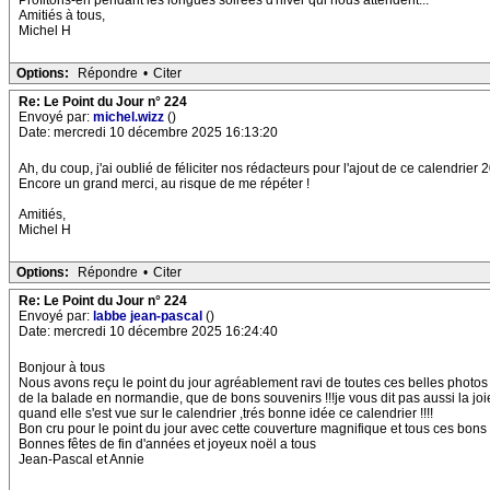
Profitons-en pendant les longues soirées d'hiver qui nous attendent...
Amitiés à tous,
Michel H
Options:
Répondre
•
Citer
Re: Le Point du Jour n° 224
Envoyé par:
michel.wizz
()
Date: mercredi 10 décembre 2025 16:13:20
Ah, du coup, j'ai oublié de féliciter nos rédacteurs pour l'ajout de ce calendri
Encore un grand merci, au risque de me répéter !
Amitiés,
Michel H
Options:
Répondre
•
Citer
Re: Le Point du Jour n° 224
Envoyé par:
labbe jean-pascal
()
Date: mercredi 10 décembre 2025 16:24:40
Bonjour à tous
Nous avons reçu le point du jour agréablement ravi de toutes ces belles photos
de la balade en normandie, que de bons souvenirs !!!je vous dit pas aussi la joi
quand elle s'est vue sur le calendrier ,trés bonne idée ce calendrier !!!!
Bon cru pour le point du jour avec cette couverture magnifique et tous ces bons
Bonnes fêtes de fin d'années et joyeux noël a tous
Jean-Pascal et Annie