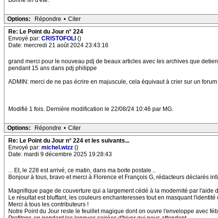
Bonne fin d'été.
Options:
Répondre
•
Citer
Re: Le Point du Jour n° 224
Envoyé par:
CRISTOFOLI
()
Date: mercredi 21 août 2024 23:43:16
grand merci pour le nouveau pdj de beaux articles avec les archives que detient a
pendant 15 ans dans pdj philippe
ADMIN: merci de ne pas écrire en majuscule, cela équivaut à crier sur un forum
Modifié 1 fois. Dernière modification le 22/08/24 10:46 par MG.
Options:
Répondre
•
Citer
Re: Le Point du Jour n° 224 et les suivants...
Envoyé par:
michel.wizz
()
Date: mardi 9 décembre 2025 19:28:43
... Et, le 228 est arrivé, ce matin, dans ma boite postale...
Bonjour à tous, bravo et merci à Florence et François G, rédacteurs déclarés infa
Magnifique page de couverture qui a largement cédé à la modernité par l'aide de "l
Le résultat est bluffant, les couleurs enchanteresses tout en masquant l'identité 
Merci à tous les contributeurs !
Notre Point du Jour reste le feuillet magique dont on ouvre l'enveloppe avec féb