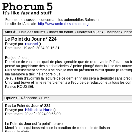
Forum de discussion concernant les automobiles Salmson.
Le site de l'Amicale:
http://www.amicale-salmson.org
Aller à:
Liste des forums
•
Index du forum
•
Nouveau sujet
•
Chercher
•
Ident
Le Point du Jour n° 224
Envoyé par:
roussel
()
Date: lundi 19 août 2024 20:16:31
Bonjour à tous,
De retour de vacances quoi de plus agréable que de retrouver le PdJ dans sa boî
pensé au graphisme des pieds nickelés. A peine plongé dans la liste des nouve
Plus sérieusement comme il se doit, le mot du président fait tilt quand je lis "si
ma mémoire a décliné encore plus.
Je suis loin d'avoir fini la lecture de ce dernier n° qui sera à déguster sans précip
Un grand bravo et mille remerciements à l'équipe de rédaction et à tous les cont
Patrice ROUSSEL
Options:
Répondre
•
Citer
Re: Le Point du Jour n° 224
Envoyé par:
Hélie de la Harie
()
Date: mardi 20 août 2024 09:56:00
Le Point du Jour est "à point" : bravo
Merci à ceux qui bossent pour la parution de ce bulletin de liaison.