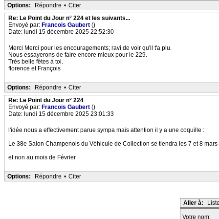
Options:
Répondre
•
Citer
Re: Le Point du Jour n° 224 et les suivants...
Envoyé par:
Francois Gaubert
()
Date: lundi 15 décembre 2025 22:52:30
Merci Merci pour les encouragements; ravi de voir qu'il t'a plu.
Nous essayerons de faire encore mieux pour le 229.
Très belle fêtes à toi.
florence et François
Options:
Répondre
•
Citer
Re: Le Point du Jour n° 224
Envoyé par:
Francois Gaubert
()
Date: lundi 15 décembre 2025 23:01:33
l'idée nous a effectivement parue sympa mais attention il y a une coquille :
Le 38e Salon Champenois du Véhicule de Collection se tiendra les 7 et 8 mars
et non au mois de Février
Options:
Répondre
•
Citer
Aller à:
List
Votre nom: