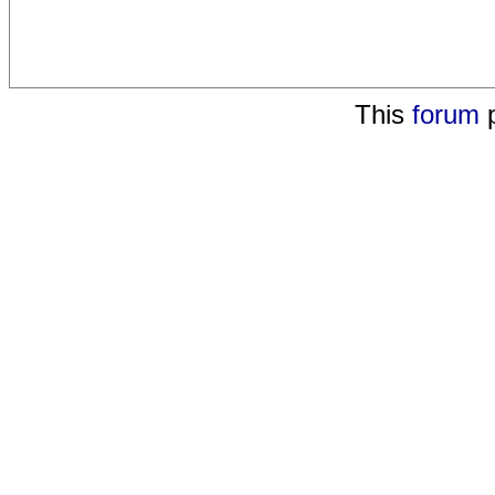
This
forum
p