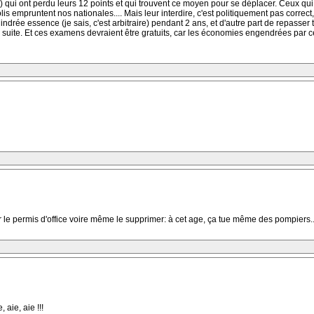
qui ont perdu leurs 12 points et qui trouvent ce moyen pour se déplacer. Ceux qui so
olis empruntent nos nationales.... Mais leur interdire, c'est politiquement pas correct
rée essence (je sais, c'est arbitraire) pendant 2 ans, et d'autre part de repasser t
 suite. Et ces examens devraient être gratuits, car les économies engendrées par ce
le permis d'office voire même le supprimer: à cet age, ça tue même des pompiers....
 aie, aie !!!