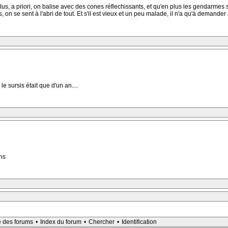
us, a priori, on balise avec des cones réflechissants, et qu'en plus les gendarmes so
n se sent à l'abri de tout. Et s'il est vieux et un peu malade, il n'a qu'à demande
le sursis était que d'un an....
ans
e des forums
•
Index du forum
•
Chercher
•
Identification