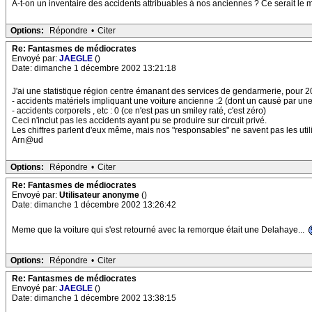
A-t-on un inventaire des accidents attribuables à nos anciennes ? Ce serait le me
Options:
Répondre
•
Citer
Re: Fantasmes de médiocrates
Envoyé par:
JAEGLE
()
Date: dimanche 1 décembre 2002 13:21:18
J'ai une statistique région centre émanant des services de gendarmerie, pour 2
- accidents matériels impliquant une voiture ancienne :2 (dont un causé par un
- accidents corporels , etc : 0 (ce n'est pas un smiley raté, c'est zéro)
Ceci n'inclut pas les accidents ayant pu se produire sur circuit privé.
Les chiffres parlent d'eux même, mais nos "responsables" ne savent pas les utilis
Arn@ud
Options:
Répondre
•
Citer
Re: Fantasmes de médiocrates
Envoyé par:
Utilisateur anonyme
()
Date: dimanche 1 décembre 2002 13:26:42
Meme que la voiture qui s'est retourné avec la remorque était une Delahaye...
Options:
Répondre
•
Citer
Re: Fantasmes de médiocrates
Envoyé par:
JAEGLE
()
Date: dimanche 1 décembre 2002 13:38:15