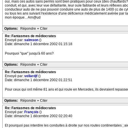
oui, mais ces autos sans permis sont bien pratiques pour ceux (des chauffards?) 
conduit, et qui, avec leur vue défaillante, leur ouïe faiblarde et leurs réflexes ab
conducteur auto de ne pas pouvoir conduire une auto de plus de 1400 cc de cylind
ou tous les ans suivant l'existence d'une déficience médicalement avérée par la
mon époque... Arn@ud
Options:
Répondre
•
Citer
Re: Fantasmes de médiocrates
Envoyé par:
salmson
()
Date: dimanche 1 décembre 2002 01:15:18
Pourquoi "que" jusqu'à 60 ans?
Options:
Répondre
•
Citer
Re: Fantasmes de médiocrates
Envoyé par:
vellardjf
()
Date: dimanche 1 décembre 2002 01:22:51
Pour ceux qui ont même 81 ans et qui roule en Mercedes, ils devraient repasser 
Options:
Répondre
•
Citer
Re: Fantasmes de médiocrates
Envoyé par:
François
()
Date: dimanche 1 décembre 2002 02:20:40
Et pourquoi pas interdire les conduites à droite sur nos routes continentales ; aie,