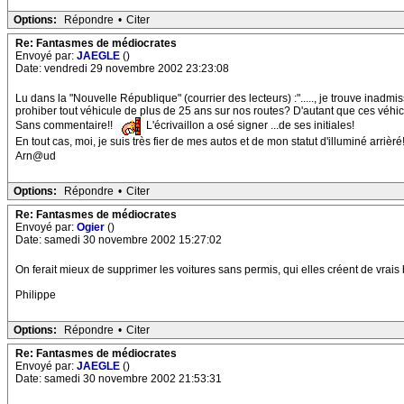
Options:
Répondre
•
Citer
Re: Fantasmes de médiocrates
Envoyé par:
JAEGLE
()
Date: vendredi 29 novembre 2002 23:23:08
Lu dans la "Nouvelle République" (courrier des lecteurs) :"....., je trouve inadm
prohiber tout véhicule de plus de 25 ans sur nos routes? D'autant que ces véhicul
Sans commentaire!!
L'écrivaillon a osé signer ...de ses initiales!
En tout cas, moi, je suis très fier de mes autos et de mon statut d'illuminé arrièré!
Arn@ud
Options:
Répondre
•
Citer
Re: Fantasmes de médiocrates
Envoyé par:
Ogier
()
Date: samedi 30 novembre 2002 15:27:02
On ferait mieux de supprimer les voitures sans permis, qui elles créent de vra
Philippe
Options:
Répondre
•
Citer
Re: Fantasmes de médiocrates
Envoyé par:
JAEGLE
()
Date: samedi 30 novembre 2002 21:53:31