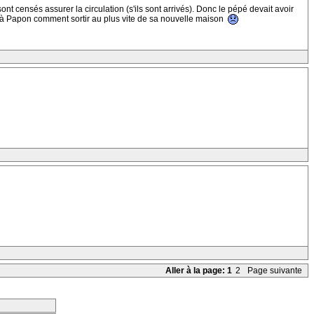
nt censés assurer la circulation (s'ils sont arrivés). Donc le pépé devait avoir
r à Papon comment sortir au plus vite de sa nouvelle maison
Aller à la page:
1
2
Page suivante