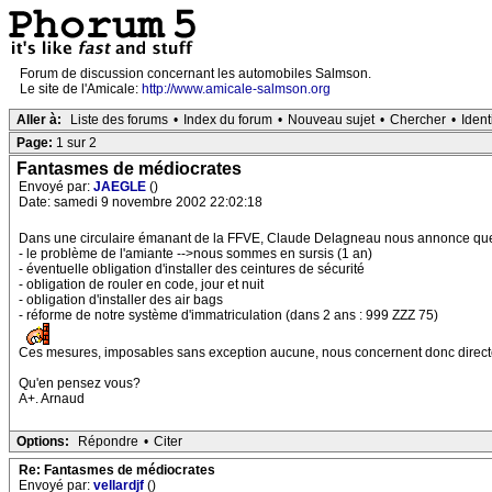
Forum de discussion concernant les automobiles Salmson.
Le site de l'Amicale:
http://www.amicale-salmson.org
Aller à:
Liste des forums
•
Index du forum
•
Nouveau sujet
•
Chercher
•
Ident
Page:
1 sur 2
Fantasmes de médiocrates
Envoyé par:
JAEGLE
()
Date: samedi 9 novembre 2002 22:02:18
Dans une circulaire émanant de la FFVE, Claude Delagneau nous annonce quelq
- le problème de l'amiante -->nous sommes en sursis (1 an)
- éventuelle obligation d'installer des ceintures de sécurité
- obligation de rouler en code, jour et nuit
- obligation d'installer des air bags
- réforme de notre système d'immatriculation (dans 2 ans : 999 ZZZ 75)
Ces mesures, imposables sans exception aucune, nous concernent donc directemen
Qu'en pensez vous?
A+. Arnaud
Options:
Répondre
•
Citer
Re: Fantasmes de médiocrates
Envoyé par:
vellardjf
()