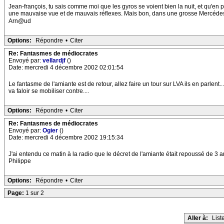
Jean-françois, tu sais comme moi que les gyros se voient bien la nuit, et qu'en pl
une mauvaise vue et de mauvais réflexes. Mais bon, dans une grosse Mercédes, o
Arn@ud
Options:
Répondre
•
Citer
Re: Fantasmes de médiocrates
Envoyé par:
vellardjf
()
Date: mercredi 4 décembre 2002 02:01:54
Le fantasme de l'amiante est de retour, allez faire un tour sur LVA ils en parlent... 
va faloir se mobiliser contre....
Options:
Répondre
•
Citer
Re: Fantasmes de médiocrates
Envoyé par:
Ogier
()
Date: mercredi 4 décembre 2002 19:15:34
J'ai entendu ce matin à la radio que le décret de l'amiante était repoussé de 3 
Philippe
Options:
Répondre
•
Citer
Page:
1 sur 2
Aller à:
List