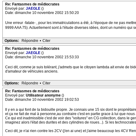
Re: Fantasmes de médiocrates
Envoyé par:
JAEGLE
()
Date: dimanche 10 novembre 2002 15:50:20
Une erreur -fatale- , pour les immatriculations a été, à l'époque de ne pas mettr
9999 AAA 75). Actuellement sont à l'étude diverses idées, dont un numéro qui ser
Options:
Répondre
•
Citer
Re: Fantasmes de médiocrates
Envoyé par:
JAEGLE
()
Date: dimanche 10 novembre 2002 15:53:33
Ceci dit, comme je suis tolérant, j'admets que le citoyen lambda ait envie de bidou
d'amateur de véhicules anciens.
Options:
Répondre
•
Citer
Re: Fantasmes de médiocrates
Envoyé par:
Utilisateur anonyme
()
Date: dimanche 10 novembre 2002 19:02:53
Il y en a qui font de la bidouille propre. Je connais une 15 six dont le propriétair
et ça ne fait de mal à personne,au contraire c'est en partie grace à lui que nous a
Ce qui est inadmissible c'est de voir des "voitures" en CG collection, dans le
imaginez alors l'état des durites et des cylindres de roues...). Si les technocrate
Ceci dit, je n'ai rien contre les 2CV (j'en ai une) et j'aime beaucoup les 4CV Ren