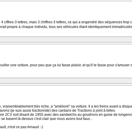
e 4 ciffres-3 lettres, mais 3 chiffres-3 lettres, ce qui a engendré des séquences tro
ait propre à chaque individu, tous ses véhicules étant identiquement immatriculés, 
iller une voiture, pour peu que ça lui fasse plaisir, et qu'il le fasse pour s'amuser d
e, vraisemblablement très riche, a "amélioré" sa voiture. Il a les freins avant a disque
vons (je suis aussi tractioniste) des cardans de Tractions à joint à billes.
 genre 2CV soit disant de 1955 avec des sandwichs au goudrons en guise de longero
s se basent là-dessus c'est clair que nous avons tout faux...
ault, n'est ce pas Arnaud :-)