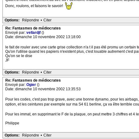
Donc, roulons, et faisons le savoir!
Options:
Répondre
•
Citer
Re: Fantasmes de médiocrates
Envoyé par:
vellardjf
()
Date: dimanche 10 novembre 2002 13:18:00
le fait de rouler avec une carte grise collection n'a t il pas été promu un certai
Qu'on l'utilise quand les papiers n'existent plus, c'est louable autrement c'est pa
Qu'on se le dise
JF
Options:
Répondre
•
Citer
Re: Fantasmes de médiocrates
Envoyé par:
Ogier
()
Date: dimanche 10 novembre 2002 13:35:53
Pour les codes, c'est pas trop grave, avec une bonne dynamo, pour les airbags, c
option, et les ceintures par exemple sur ma S4 61 berline, ça va être terrible coup
Pour les immat, en supprimant le F de la plaque, on peut mettre 3 chiffres et 4 le
Philippe
Options:
Répondre
•
Citer