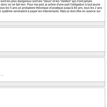
nt les plus dangereux sont les "vieux" et les "vieilles" qui n'ont jamais
, donc on ne fait rien. Pour ma part, je prône d'une part l'obligation à tout jeune
ous les 5 ans un probatoire théorique et pratique jusqu'à 60 ans, tous les 2 ans
 système serviraient à payer les intervenants. Mais je dois être en avance sur
...