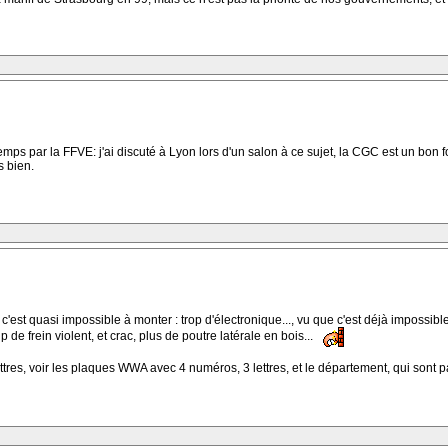
n temps par la FFVE: j'ai discuté à Lyon lors d'un salon à ce sujet, la CGC est un bon
s bien.
'est quasi impossible à monter : trop d'électronique..., vu que c'est déjà impossibl
 de frein violent, et crac, plus de poutre latérale en bois...
ttres, voir les plaques WWA avec 4 numéros, 3 lettres, et le département, qui sont pa