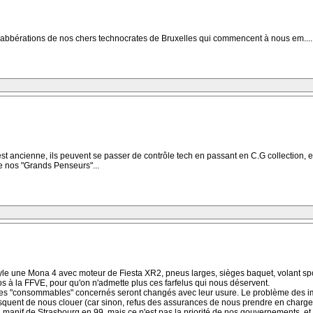
abbérations de nos chers technocrates de Bruxelles qui commencent à nous em........ 
est ancienne, ils peuvent se passer de contrôle tech en passant en C.G collection, et
de nos "Grands Penseurs"...
yle une Mona 4 avec moteur de Fiesta XR2, pneus larges, sièges baquet, volant sport e
 à la FFVE, pour qu'on n'admette plus ces farfelus qui nous déservent.
e les "consommables" concernés seront changés avec leur usure. Le problème des im
isquent de nous clouer (car sinon, refus des assurances de nous prendre en charge, 
 manif de Strasbourg en 99, mais ce n'est pas la priorité de nos gouvernements, et c