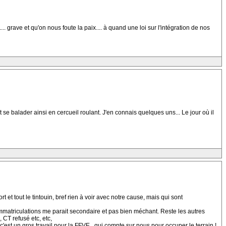
grave et qu'on nous foute la paix.... à quand une loi sur l'intégration de nos
 se balader ainsi en cercueil roulant. J'en connais quelques uns... Le jour où il
t tout le tintouin, bref rien à voir avec notre cause, mais qui sont
matriculations me parait secondaire et pas bien méchant. Reste les autres
CT refusé etc, etc,
'est un gros travail pour la FFVE...qui compte sur nous pour occuper le terrain !