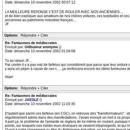
Date: dimanche 10 novembre 2002 00:07:12
LA MEILLEURE REPONSE C'EST DE ROULER AVEC NOS ANCIENNES....
et de bien expliquer aux amateurs de nos chères voitures, ces turpitudes et ces 
anciennes au patrimoine industriel français....
JF
Options:
Répondre
•
Citer
Re: Fantasmes de médiocrates
Envoyé par:
Utilisateur anonyme
()
Date: dimanche 10 novembre 2002 01:04:06
Tu as raison JF...
Par contre il y a pas mal de farfelus qui considèrent que parce que leur voiture 
y aura un pépin à cause de ces c... , ça renforcera encore les idées fumeuses 
Alain
Options:
Répondre
•
Citer
Re: Fantasmes de médiocrates
Envoyé par:
JAEGLE
()
Date: dimanche 10 novembre 2002 11:03:30
D'autant que parmi ces farfelus (en CGC), on retrouve des "transformateurs" : st
régulièrement admis dans des manifestations. J'avais envoyé un mot à ce propos
A part ça, le problème de l'amiante se réglera de lui même en roulant, puisqu
points, sur lesquels nos médio-euro-énarques se veulent intransigents, et qui r
Quant à notre classement au titre du Patrimoine Industriel, on en parle depuis la