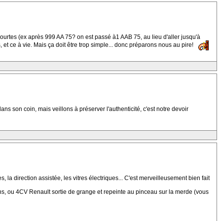
p courtes (ex après 999 AA 75? on est passé à1 AAB 75, au lieu d'aller jusqu'à
et ce à vie. Mais ça doit être trop simple... donc préparons nous au pire!
ans son coin, mais veillons à préserver l'authenticité, c'est notre devoir
s, la direction assistée, les vitres électriques... C'est merveilleusement bien fait
ns, ou 4CV Renault sortie de grange et repeinte au pinceau sur la merde (vous