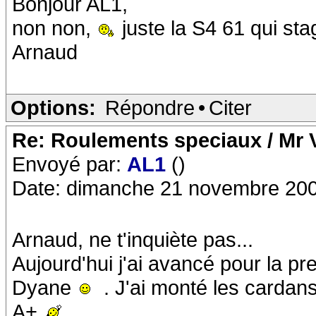
Bonjour AL1,
non non,
juste la S4 61 qui sta
Arnaud
Options:
Répondre
•
Citer
Re: Roulements speciaux / Mr V
Envoyé par:
AL1
()
Date: dimanche 21 novembre 200
Arnaud, ne t'inquiète pas...
Aujourd'hui j'ai avancé pour la p
Dyane
. J'ai monté les cardan
A+