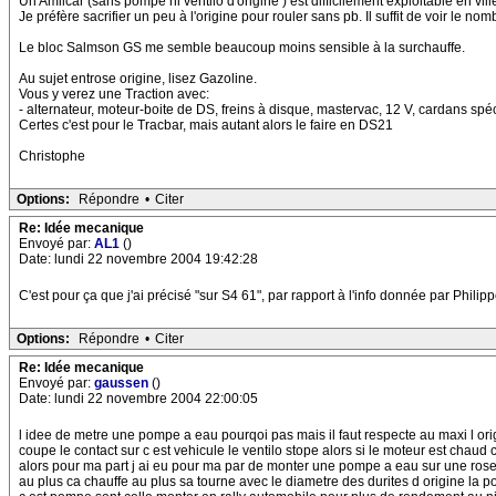
Un Amilcar (sans pompe ni ventilo d'origine ) est difficilement exploitable en vi
Je préfère sacrifier un peu à l'origine pour rouler sans pb. Il suffit de voir le no
Le bloc Salmson GS me semble beaucoup moins sensible à la surchauffe.
Au sujet entrose origine, lisez Gazoline.
Vous y verez une Traction avec:
- alternateur, moteur-boite de DS, freins à disque, mastervac, 12 V, cardans sp
Certes c'est pour le Tracbar, mais autant alors le faire en DS21
Christophe
Options:
Répondre
•
Citer
Re: Idée mecanique
Envoyé par:
AL1
()
Date: lundi 22 novembre 2004 19:42:28
C'est pour ça que j'ai précisé "sur S4 61", par rapport à l'info donnée par Philipp
Options:
Répondre
•
Citer
Re: Idée mecanique
Envoyé par:
gaussen
()
Date: lundi 22 novembre 2004 22:00:05
l idee de metre une pompe a eau pourqoi pas mais il faut respecte au maxi l o
coupe le contact sur c est vehicule le ventilo stope alors si le moteur est chaud 
alors pour ma part j ai eu pour ma par de monter une pompe a eau sur une rose
au plus ca chauffe au plus sa tourne avec le diametre des durites d origine la p