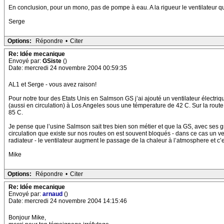
En conclusion, pour un mono, pas de pompe à eau. A la rigueur le ventilateur qui
Serge
Options:
Répondre
•
Citer
Re: Idée mecanique
Envoyé par:
GSiste
()
Date: mercredi 24 novembre 2004 00:59:35
AL1 et Serge - vous avez raison!
Pour notre tour des Etats Unis en Salmson GS j’ai ajouté un ventilateur électriqu
(aussi en circulation) à Los Angeles sous une témperature de 42 C. Sur la rout
85 C.
Je pense que l’usine Salmson sait tres bien son métier et que la GS, avec ses 
circulation que existe sur nos routes on est souvent bloqués - dans ce cas un 
radiateur - le ventilateur augment le passage de la chaleur à l’atmosphere et c’est
Mike
Options:
Répondre
•
Citer
Re: Idée mecanique
Envoyé par:
arnaud
()
Date: mercredi 24 novembre 2004 14:15:46
Bonjour Mike,