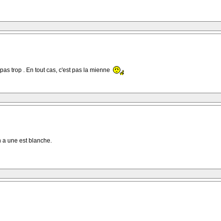
as trop . En tout cas, c'est pas la mienne
en a une est blanche.