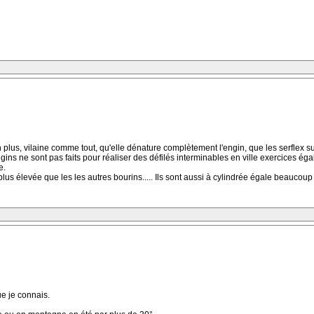
en plus, vilaine comme tout, qu'elle dénature complètement l'engin, que les serflex sur
ngins ne sont pas faits pour réaliser des défilés interminables en ville exercices é
e.
us élevée que les les autres bourins..... Ils sont aussi à cylindrée égale beaucoup 
e je connais.