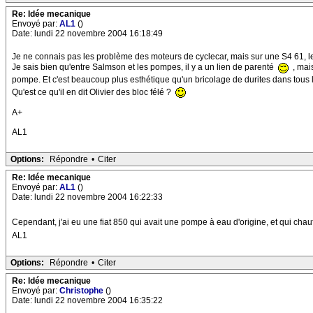
Re: Idée mecanique
Envoyé par:
AL1
()
Date: lundi 22 novembre 2004 16:18:49
Je ne connais pas les problème des moteurs de cyclecar, mais sur une S4 61, 
Je sais bien qu'entre Salmson et les pompes, il y a un lien de parenté
, mai
pompe. Et c'est beaucoup plus esthétique qu'un bricolage de durites dans tous l
Qu'est ce qu'il en dit Olivier des bloc félé ?
A+
AL1
Options:
Répondre
•
Citer
Re: Idée mecanique
Envoyé par:
AL1
()
Date: lundi 22 novembre 2004 16:22:33
Cependant, j'ai eu une fiat 850 qui avait une pompe à eau d'origine, et qui ch
AL1
Options:
Répondre
•
Citer
Re: Idée mecanique
Envoyé par:
Christophe
()
Date: lundi 22 novembre 2004 16:35:22