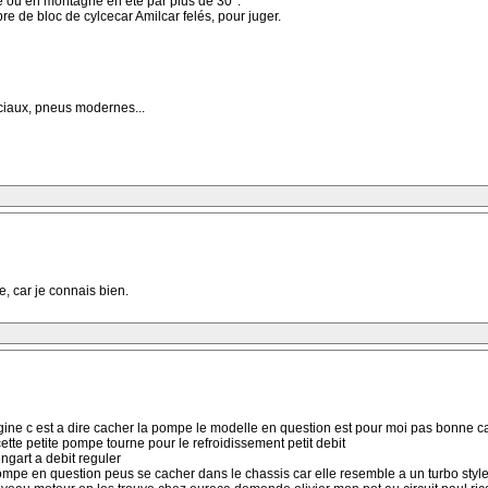
lle ou en montagne en été par plus de 30°.
mbre de bloc de cylcecar Amilcar felés, pour juger.
éciaux, pneus modernes...
e, car je connais bien.
rigine c est a dire cacher la pompe le modelle en question est pour moi pas bonne
cette petite pompe tourne pour le refroidissement petit debit
ngart a debit reguler
ompe en question peus se cacher dans le chassis car elle resemble a un turbo style 