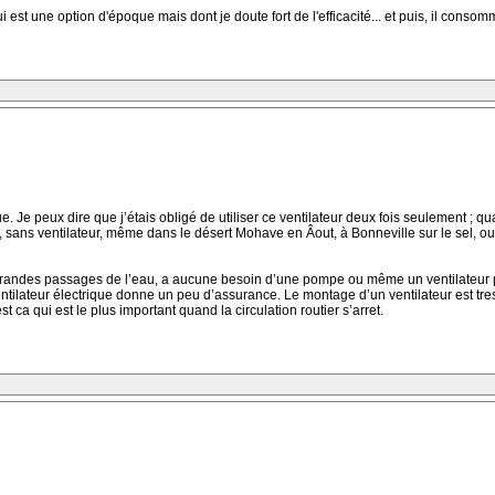
 est une option d'époque mais dont je doute fort de l'efficacité... et puis, il cons
e. Je peux dire que j’étais obligé de utiliser ce ventilateur deux fois seulement ; q
e, sans ventilateur, même dans le désert Mohave en Âout, à Bonneville sur le sel,
grandes passages de l’eau, a aucune besoin d’une pompe ou même un ventilateur pou
ventilateur électrique donne un peu d’assurance. Le montage d’un ventilateur est tr
 ca qui est le plus important quand la circulation routier s’arret.