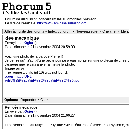
Forum de discussion concernant les automobiles Salmson.
Le site de l'Amicale:
http://www.amicale-salmson.org
Aller à:
Liste des forums
•
Index du forum
•
Nouveau sujet
•
Chercher
•
Ident
Idée mecanique
Envoyé par:
Ogier
()
Date: dimanche 21 novembre 2004 20:59:00
Voici une photo de la part de Pierre R.
Je pense qu'il s'agit d'une petite pompe à eau monté sur une cyclecar de chez
J'espére que je vais arriver à mettre la photo.
Image error
The requested file (id 19) was not found.
open image URL
%E9%BB%E5%EF%BC%B7%EF%BC%B0.jpg
Options:
Répondre
•
Citer
Re: Idée mecanique
Envoyé par:
Ogier
()
Date: dimanche 21 novembre 2004 21:00:27
Il me semble qu'au rallye du Puy, une S461L était monté avec un tel systeme, mais