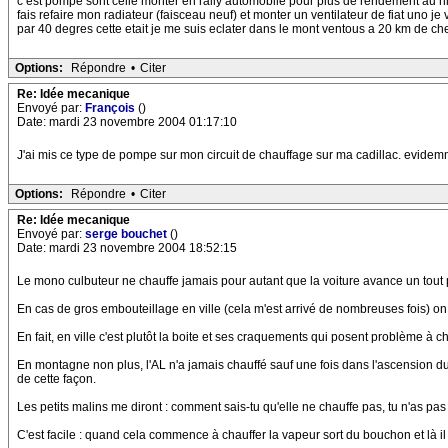
c est pompe sont celle monter en rally automobile pour plus de rendement au niv
fais refaire mon radiateur (faisceau neuf) et monter un ventilateur de fiat uno je
par 40 degres cette etait je me suis eclater dans le mont ventous a 20 km de ch
Options:
Répondre
•
Citer
Re: Idée mecanique
Envoyé par:
François
()
Date: mardi 23 novembre 2004 01:17:10
J'ai mis ce type de pompe sur mon circuit de chauffage sur ma cadillac. evidemmen
Options:
Répondre
•
Citer
Re: Idée mecanique
Envoyé par:
serge bouchet
()
Date: mardi 23 novembre 2004 18:52:15
Le mono culbuteur ne chauffe jamais pour autant que la voiture avance un tout p
En cas de gros embouteillage en ville (cela m'est arrivé de nombreuses fois) on a
En fait, en ville c'est plutôt la boite et ses craquements qui posent problème à
En montagne non plus, l'AL n'a jamais chauffé sauf une fois dans l'ascension du 
de cette façon.
Les petits malins me diront : comment sais-tu qu'elle ne chauffe pas, tu n'as pa
C'est facile : quand cela commence à chauffer la vapeur sort du bouchon et là il