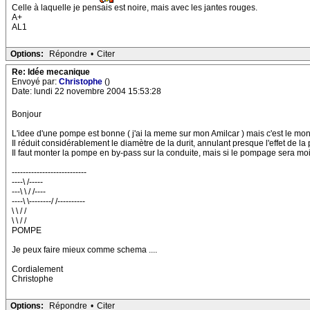
Celle à laquelle je pensais est noire, mais avec les jantes rouges.
A+
AL1
Options:
Répondre
•
Citer
Re: Idée mecanique
Envoyé par:
Christophe
()
Date: lundi 22 novembre 2004 15:53:28
Bonjour
L'idee d'une pompe est bonne ( j'ai la meme sur mon Amilcar ) mais c'est le mo
Il réduit considérablement le diamètre de la durit, annulant presque l'effet de l
Il faut monter la pompe en by-pass sur la conduite, mais si le pompage sera mo
---------------------------
----\ /-----
---\ \ / /----
----\ \--------/ /----------
\ \ / /
\ \ / /
POMPE
Je peux faire mieux comme schema ....
Cordialement
Christophe
Options:
Répondre
•
Citer