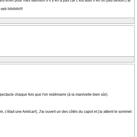
d enfin pour mes salmson il n y en a pas car c est auto n en on pas besoin j ai
eb hihihihi!!!
 spectacle chaque fois que l'on redémarre (à la manivelle bien sûr).
'était une Amilcar!), J'ai ouvert un des côtés du capot et j'ai atteint le sommet