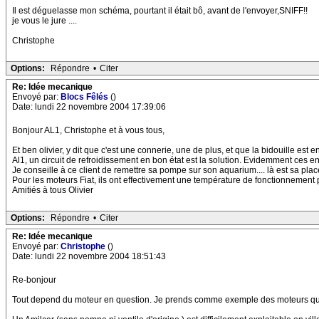
Il est déguelasse mon schéma, pourtant il était bô, avant de l'envoyer,SNIFF!!
je vous le jure ....
Christophe
Options:
Répondre
•
Citer
Re: Idée mecanique
Envoyé par:
Blocs Fêlés
()
Date: lundi 22 novembre 2004 17:39:06
Bonjour AL1, Christophe et à vous tous,
Et ben olivier, y dit que c'est une connerie, une de plus, et que la bidouille est 
Al1, un circuit de refroidissement en bon état est la solution. Evidemment ces e
Je conseille à ce client de remettre sa pompe sur son aquarium.... là est sa plac
Pour les moteurs Fiat, ils ont effectivement une température de fonctionnement pl
Amitiés à tous Olivier
Options:
Répondre
•
Citer
Re: Idée mecanique
Envoyé par:
Christophe
()
Date: lundi 22 novembre 2004 18:51:43
Re-bonjour
Tout depend du moteur en question. Je prends comme exemple des moteurs qu