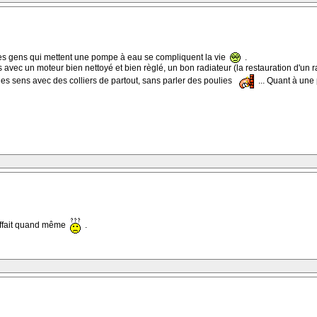
les gens qui mettent une pompe à eau se compliquent la vie
.
s avec un moteur bien nettoyé et bien règlé, un bon radiateur (la restauration d'un 
es sens avec des colliers de partout, sans parler des poulies
... Quant à une 
auffait quand même
.