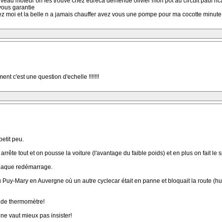
eau moteur on les trouve chez eureca demende olivier mon pot au circuit paul ricar
 vous garantie
ez moi et la belle n a jamais chauffer avez vous une pompe pour ma cocotte minute s
t c'est une question d'echelle !!!!!!!
etit peu.
rrête tout et on pousse la voiture (l'avantage du faible poids) et en plus on fait le
 chaque redémarrage.
Puy-Mary en Auvergne où un autre cyclecar était en panne et bloquait la route (hum, c
s de thermomètre!
 ne vaut mieux pas insister!