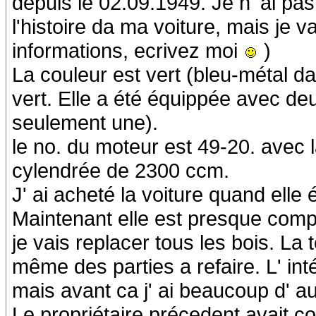
depuis le 02.09.1949. Je n' ai p
l'histoire da ma voiture, mais je v
informations, ecrivez moi
)
La couleur est vert (bleu-métal dan
vert. Elle a été équippée avec de
seulement une).
le no. du moteur est 49-20. avec l
cylendrée de 2300 ccm.
J' ai acheté la voiture quand elle 
Maintenant elle est presque com
je vais replacer tous les bois. La 
même des parties a refaire. L' int
mais avant ca j' ai beaucoup d' au
Le propriétaire précedent avait 