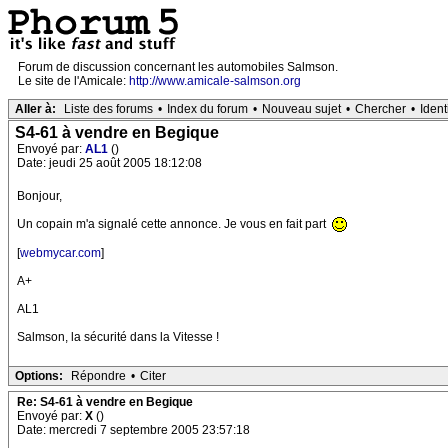
Forum de discussion concernant les automobiles Salmson.
Le site de l'Amicale:
http://www.amicale-salmson.org
Aller à:
Liste des forums
•
Index du forum
•
Nouveau sujet
•
Chercher
•
Ident
S4-61 à vendre en Begique
Envoyé par:
AL1
()
Date: jeudi 25 août 2005 18:12:08
Bonjour,
Un copain m'a signalé cette annonce. Je vous en fait part
[
webmycar.com
]
A+
AL1
Salmson, la sécurité dans la Vitesse !
Options:
Répondre
•
Citer
Re: S4-61 à vendre en Begique
Envoyé par:
X
()
Date: mercredi 7 septembre 2005 23:57:18