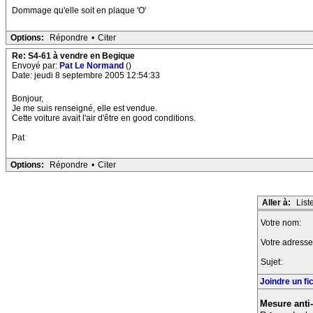
Dommage qu'elle soit en plaque 'O'
Options:
Répondre
•
Citer
Re: S4-61 à vendre en Begique
Envoyé par:
Pat Le Normand
()
Date: jeudi 8 septembre 2005 12:54:33
Bonjour,
Je me suis renseigné, elle est vendue.
Cette voiture avait l'air d'être en good conditions.
Pat
Options:
Répondre
•
Citer
Aller à:
List
Votre nom:
Votre adresse
Sujet:
Joindre un fi
Mesure anti