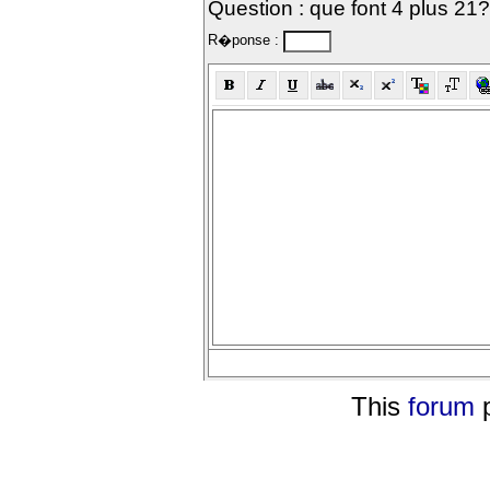
Question : que font 4 plus 21?
R�ponse :
This
forum
p