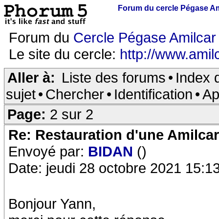
Forum du cercle Pégase Am
Forum du
Cercle Pégase Amilcar
Le site du cercle:
http://www.amilc
Aller à:
Liste des forums
•
Index 
sujet
•
Chercher
•
Identification
•
Ap
Page:
2 sur 2
Re: Restauration d'une Amilca
Envoyé par:
BIDAN
()
Date: jeudi 28 octobre 2021 15:1
Bonjour Yann,