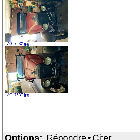
IMG_7632.jpg
IMG_7637.jpg
Options:
Répondre
•
Citer