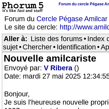
Forum du cercle Pégase Am
Forum du
Cercle Pégase Amilcar
Le site du cercle:
http://www.amilc
Aller à:
Liste des forums
•
Index 
sujet
•
Chercher
•
Identification
•
Ap
Nouvelle amilcariste
Envoyé par:
V Ribera
()
Date: mardi 27 mai 2025 12:34:5
Bonjour,
Je suis l'heureuse nouvelle propr