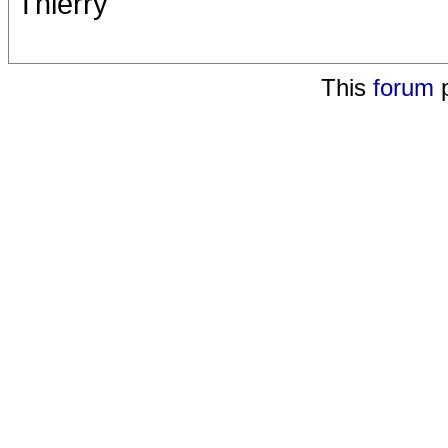
Thierry
This
forum
p