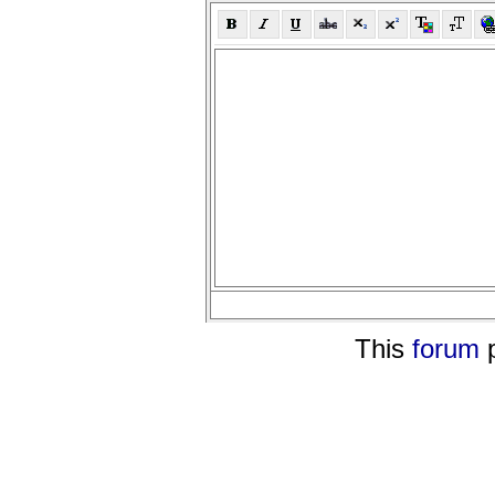
This
forum
p