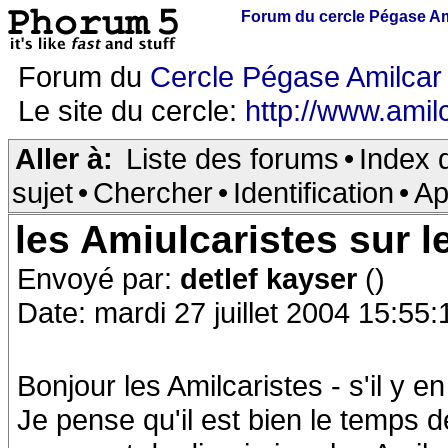
Forum du cercle Pégase Am
Forum du
Cercle Pégase Amilcar
Le site du cercle:
http://www.amilc
Aller à:
Liste des forums
•
Index 
sujet
•
Chercher
•
Identification
•
Ap
les Amiulcaristes sur 
Envoyé par:
detlef kayser
()
Date: mardi 27 juillet 2004 15:55:
Bonjour les Amilcaristes - s'il y e
Je pense qu'il est bien le temps 