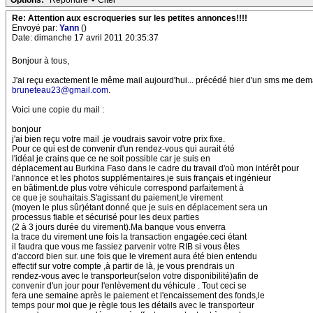
Options:
Répondre
•
Citer
Re: Attention aux escroqueries sur les petites annonces!!!!
Envoyé par:
Yann
()
Date: dimanche 17 avril 2011 20:35:37
Bonjour à tous,
J'ai reçu exactement le même mail aujourd'hui... précédé hier d'un sms me dema
bruneteau23@gmail.com
.
Voici une copie du mail :
bonjour
j'ai bien reçu votre mail .je voudrais savoir votre prix fixe.
Pour ce qui est de convenir d'un rendez-vous qui aurait été
l'idéal je crains que ce ne soit possible car je suis en
déplacement au Burkina Faso dans le cadre du travail d'où mon intérêt pour
l'annonce et les photos supplémentaires.je suis français et ingénieur
en bâtiment.de plus votre véhicule correspond parfaitement à
ce que je souhaitais.S'agissant du paiement,le virement
(moyen le plus sûr)étant donné que je suis en déplacement sera un
processus fiable et sécurisé pour les deux parties
(2 à 3 jours durée du virement).Ma banque vous enverra
la trace du virement une fois la transaction engagée.ceci étant
il faudra que vous me fassiez parvenir votre RIB si vous êtes
d'accord bien sur. une fois que le virement aura été bien entendu
effectif sur votre compte ,à partir de là, je vous prendrais un
rendez-vous avec le transporteur(selon votre disponibilité)afin de
convenir d'un jour pour l'enlèvement du véhicule . Tout ceci se
fera une semaine après le paiement et l'encaissement des fonds,le
temps pour moi que je règle tous les détails avec le transporteur