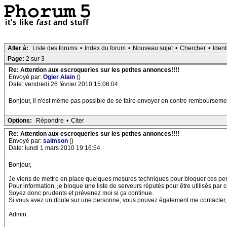
Aller à:
Liste des forums
•
Index du forum
•
Nouveau sujet
•
Chercher
•
Ident
Page:
2 sur 3
Re: Attention aux escroqueries sur les petites annonces!!!!
Envoyé par:
Ogier Alain
()
Date: vendredi 26 février 2010 15:06:04
Bonjour, Il n'est même pas possible de se faire envoyer en contre remboursement,
Options:
Répondre
•
Citer
Re: Attention aux escroqueries sur les petites annonces!!!!
Envoyé par:
salmson
()
Date: lundi 1 mars 2010 19:16:54
Bonjour,
Je viens de mettre en place quelques mesures techniques pour bloquer ces pe
Pour information, je bloque une liste de serveurs réputés pour être utilisés par
Soyez donc prudents et prévenez moi si ça continue.
Si vous avez un doute sur une personne, vous pouvez également me contacter, j
Admin.