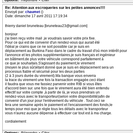
Options:
Répondre
•
Citer
Re: Attention aux escroqueries sur les petites annonces!!!!
Envoyé par:
chaumet
()
Date: dimanche 17 avril 2011 17:19:34
thierry daniel bruneteau [bruneteau23@gmail.com]
bonjour
j'ai bien reçu votre mail .je voudrais savoir votre prix fixe.
Pour ce qui est de convenir d'un rendez-vous qui aurait été
l'idéal je crains que ce ne soit possible car je suis en
déplacement au Burkina Faso dans le cadre du travail d'où mon intérêt pour
l'annonce et les photos supplémentaires.je suis français et ingénieur
en bâtiment.de plus votre véhicule correspond parfaitement à
ce que je souhaitais.S'agissant du paiement,le virement
(moyen le plus sûr)étant donné que je suis en déplacement sera un
processus fiable et sécurisé pour les deux parties
(2 à 3 jours durée du virement).Ma banque vous enverra
la trace du virement une fois la transaction engagée.ceci étant
il faudra que vous me fassiez parvenir votre RIB si vous êtes
d'accord bien sur. une fois que le virement aura été bien entendu
effectif sur votre compte ,à partir de là, je vous prendrais un
rendez-vous avec le transporteur(selon votre disponibilité)afin de
convenir d'un jour pour l'enlèvement du véhicule . Tout ceci se
fera une semaine après le paiement et l'encaissement des fonds,le
temps pour moi que je règle tous les détails avec le transporteur
vous n'aurez aucune dépense à effectuer car tout est à ma charge.
cordialement