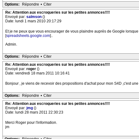
Options:
Répondre
•
Citer
Re: Attention aux escroqueries sur les petites annonces!!!!
Envoyé par:
salmson
()
Date: lundi 1 mars 2010 20:17:29
Et je ne peux que vous encourager de vous plaindre auprès de Google lorsque c
[
spreadsheets.google.com
]..
Admin.
Options:
Répondre
•
Citer
Re: Attention aux escroqueries sur les petites annonces!!!!
Envoyé par:
roger
()
Date: vendredi 18 mars 2011 10:16:41
Bonjour , je viens de recevoir des propositions d'achat pour mon S4D ,c'est une 
Options:
Répondre
•
Citer
Re: Attention aux escroqueries sur les petites annonces!!!!
Envoyé par:
jmg
()
Date: lundi 28 mars 2011 22:30:23
Merci Roger pour l'information.
jm