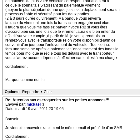
en bâtiment.de plus votre véhicule correspond parfaitement à
ce que je souhaitais.S'agissant du paiement,le virement
(moyen le plus sûr)étant donné que je suis en déplacement sera un
processus fiable et sécurisé pour les deux parties
(2 à 3 jours durée du virement).Ma banque vous enverra
la trace du virement une fois la transaction engagée.ceci étant
il faudra que vous me fassiez parvenir votre RIB si vous êtes
d'accord bien sur. une fois que le virement aura été bien entendu
effectif sur votre compte ,à partir de là, je vous prendrais un
rendez-vous avec le transporteur(selon votre disponibilité)afin de
convenir d'un jour pour l'enlèvement du véhicule . Tout ceci se
fera une semaine après le paiement et l'encaissement des fonds,le
temps pour moi que je règle tous les détails avec le transporteur
vous n'aurez aucune dépense à effectuer car tout est à ma charge.
cordialement
Marquer comme non lu
Options:
Répondre
•
Citer
Re: Attention aux escroqueries sur les petites annonces!!!!
Envoyé par:
mickael
()
Date: mardi 19 avril 2011 23:19:05
Bonsoir
,
Je viens de recevoir exactement le même email et précédé d'un SMS.
Cordialement,