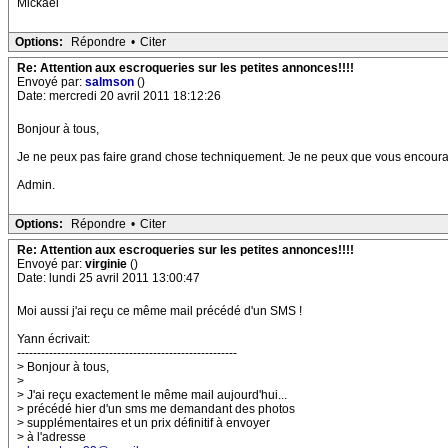
Mickaël
Options:
Répondre
•
Citer
Re: Attention aux escroqueries sur les petites annonces!!!!
Envoyé par:
salmson
()
Date: mercredi 20 avril 2011 18:12:26
Bonjour à tous,
Je ne peux pas faire grand chose techniquement. Je ne peux que vous encourager
Admin.
Options:
Répondre
•
Citer
Re: Attention aux escroqueries sur les petites annonces!!!!
Envoyé par:
virginie
()
Date: lundi 25 avril 2011 13:00:47
Moi aussi j'ai reçu ce même mail précédé d'un SMS !
Yann écrivait:
-------------------------------------------------------
> Bonjour à tous,
>
> J'ai reçu exactement le même mail aujourd'hui...
> précédé hier d'un sms me demandant des photos
> supplémentaires et un prix définitif à envoyer
> à l'adresse