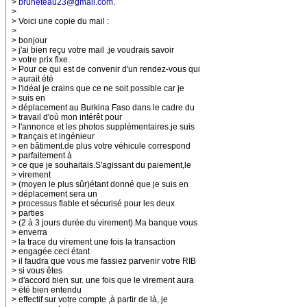
>
bruneteau23@gmail.com
.
>
> Voici une copie du mail :
>
> bonjour
> j'ai bien reçu votre mail .je voudrais savoir
> votre prix fixe.
> Pour ce qui est de convenir d'un rendez-vous qui
> aurait été
> l'idéal je crains que ce ne soit possible car je
> suis en
> déplacement au Burkina Faso dans le cadre du
> travail d'où mon intérêt pour
> l'annonce et les photos supplémentaires.je suis
> français et ingénieur
> en bâtiment.de plus votre véhicule correspond
> parfaitement à
> ce que je souhaitais.S'agissant du paiement,le
> virement
> (moyen le plus sûr)étant donné que je suis en
> déplacement sera un
> processus fiable et sécurisé pour les deux
> parties
> (2 à 3 jours durée du virement).Ma banque vous
> enverra
> la trace du virement une fois la transaction
> engagée.ceci étant
> il faudra que vous me fassiez parvenir votre RIB
> si vous êtes
> d'accord bien sur. une fois que le virement aura
> été bien entendu
> effectif sur votre compte ,à partir de là, je