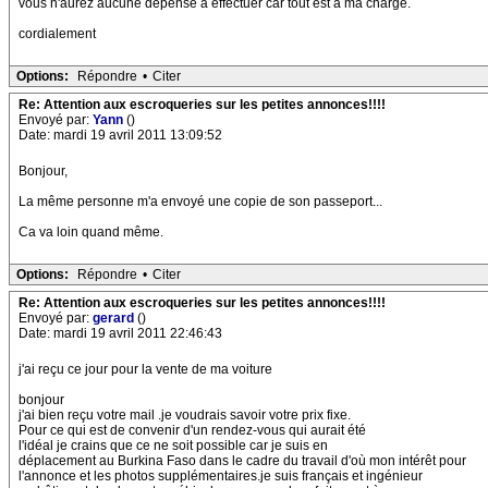
vous n'aurez aucune dépense à effectuer car tout est à ma charge.
cordialement
Options:
Répondre
•
Citer
Re: Attention aux escroqueries sur les petites annonces!!!!
Envoyé par:
Yann
()
Date: mardi 19 avril 2011 13:09:52
Bonjour,
La même personne m'a envoyé une copie de son passeport...
Ca va loin quand même.
Options:
Répondre
•
Citer
Re: Attention aux escroqueries sur les petites annonces!!!!
Envoyé par:
gerard
()
Date: mardi 19 avril 2011 22:46:43
j'ai reçu ce jour pour la vente de ma voiture
bonjour
j'ai bien reçu votre mail .je voudrais savoir votre prix fixe.
Pour ce qui est de convenir d'un rendez-vous qui aurait été
l'idéal je crains que ce ne soit possible car je suis en
déplacement au Burkina Faso dans le cadre du travail d'où mon intérêt pour
l'annonce et les photos supplémentaires.je suis français et ingénieur