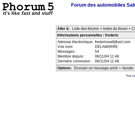
Forum des automobiles Sa
Aller à:
Liste des forums
•
Index du forum
•
C
Informations personnelles : frederic
Adresse électronique:
fredericwalt@aol.com
Vrai nom:
DELAMARRE
Messages:
54
Membre depuis :
06/11/04 11:48
Dernière connexion:
06/11/04 11:48
Options:
Envoyer un message privé
•
Ajouter 
This
f