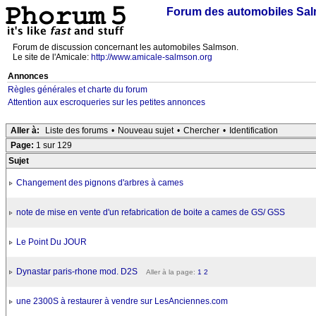
Forum des automobiles Sa
Forum de discussion concernant les automobiles Salmson.
Le site de l'Amicale:
http://www.amicale-salmson.org
Annonces
Règles générales et charte du forum
Attention aux escroqueries sur les petites annonces
Aller à:
Liste des forums
•
Nouveau sujet
•
Chercher
•
Identification
Page:
1 sur 129
Sujet
Changement des pignons d'arbres à cames
note de mise en vente d'un refabrication de boite a cames de GS/ GSS
Le Point Du JOUR
Dynastar paris-rhone mod. D2S
Aller à la page:
1
2
une 2300S à restaurer à vendre sur LesAnciennes.com