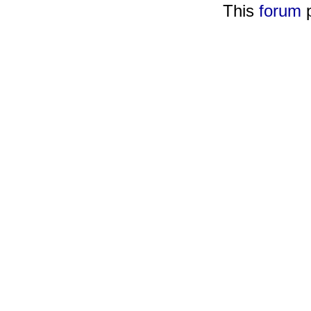
This
forum
p