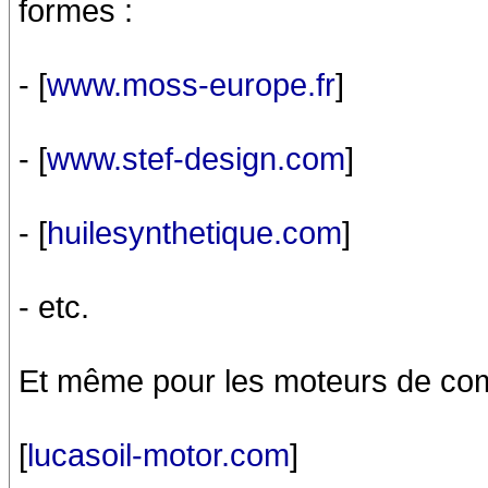
formes :
- [
www.moss-europe.fr
]
- [
www.stef-design.com
]
- [
huilesynthetique.com
]
- etc.
Et même pour les moteurs de comp
[
lucasoil-motor.com
]