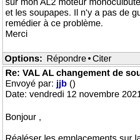
sur mon AL2 moteur monoculbuteur
et les soupapes. Il n'y a pas de 
remédier à ce problème.
Merci
Options:
Répondre
•
Citer
Re: VAL AL changement de so
Envoyé par:
jjb
()
Date: vendredi 12 novembre 202
Bonjour ,
Réaléser les emplacements sur la 