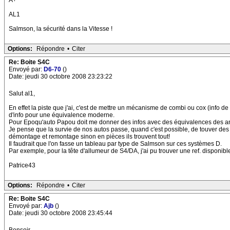
A+
AL1
Salmson, la sécurité dans la Vitesse !
Options:
Répondre
•
Citer
Re: Boite S4C
Envoyé par:
D6-70
()
Date: jeudi 30 octobre 2008 23:23:22
Salut al1,
En effet la piste que j'ai, c'est de mettre un mécanisme de combi ou cox (info d
d'info pour une équivalence moderne.
Pour Epoqu'auto Papou doit me donner des infos avec des équivalences des a
Je pense que la survie de nos autos passe, quand c'est possible, de touver des 
démontage et remontage sinon en pièces ils trouvent tout!
Il faudrait que l'on fasse un tableau par type de Salmson sur ces systèmes D.
Par exemple, pour la tête d'allumeur de S4/DA, j'ai pu trouver une ref. dispon
Patrice43
Options:
Répondre
•
Citer
Re: Boite S4C
Envoyé par:
Ajb
()
Date: jeudi 30 octobre 2008 23:45:44