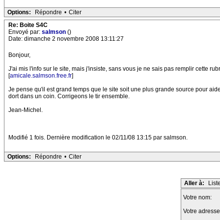
Options:
Répondre
•
Citer
Re: Boite S4C
Envoyé par:
salmson
()
Date: dimanche 2 novembre 2008 13:11:27
Bonjour,
J'ai mis l'info sur le site, mais j'insiste, sans vous je ne sais pas remplir cette rub
[
amicale.salmson.free.fr
]
Je pense qu'il est grand temps que le site soit une plus grande source pour aide
dort dans un coin. Corrigeons le tir ensemble.
Jean-Michel.
Modifié 1 fois. Dernière modification le 02/11/08 13:15 par salmson.
Options:
Répondre
•
Citer
Aller à:
List
Votre nom:
Votre adresse