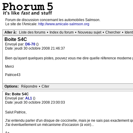
Forum de discussion concernant les automobiles Salmson.
Le site de l'Amicale:
http://www.amicale-salmson.org
Aller à:
Liste des forums
•
Index du forum
•
Nouveau sujet
•
Chercher
•
Ident
Boite S4C
Envoyé par:
D6-70
()
Date: jeudi 30 octobre 2008 21:46:37
Bien qu'ayant quelques pistes, pouvez vous me dire quelle réference moder
Merci
Patrice43
Options:
Répondre
•
Citer
Re: Boite S4C
Envoyé par:
AL1
()
Date: jeudi 30 octobre 2008 23:00:03
Salut Patrice,
J'ai entendu parler d'un disque de coccinelle, mais je ne sais pas exactement qu
J'ai éventuellement un mécanisme d'occasion (à voir)...