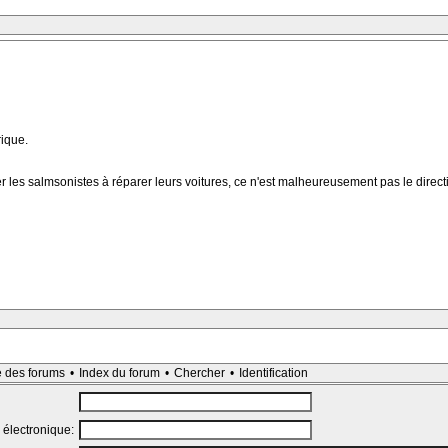
rique.
r les salmsonistes à réparer leurs voitures, ce n'est malheureusement pas le direct
e des forums
•
Index du forum
•
Chercher
•
Identification
 électronique: