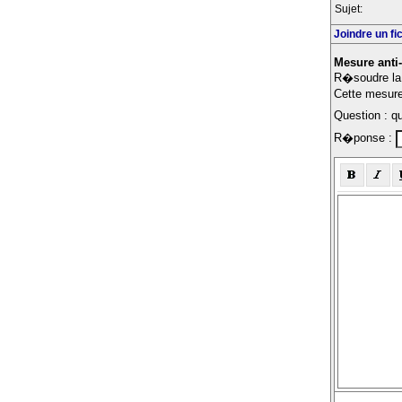
Sujet:
Joindre un fi
Mesure anti
R�soudre la 
Cette mesure 
Question : q
R�ponse :