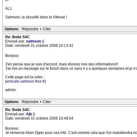
A+
AL1
Salmson, la sécurité dans la Vitesse !
Options:
Répondre
•
Citer
Re: Boite S4C
Envoyé par:
salmson
()
Date: vendredi 31 octobre 2008 10:13:42
Bonjour,
J'en pense que je suis d'accord, mais donnez moi des informations!!
J'ai mis un message sur le forum dans ce sans il y a quelques semaines et je n'
Cette page est la votre :
[
amicale.salmson.free.fr
]
admin.
Options:
Répondre
•
Citer
Re: Boite S4C
Envoyé par:
Ajb
()
Date: vendredi 31 octobre 2008 10:48:04
Bonjour,
Je remercie Alain Ogier pour ces info. C'est comme cela que l'on maintiendra nos