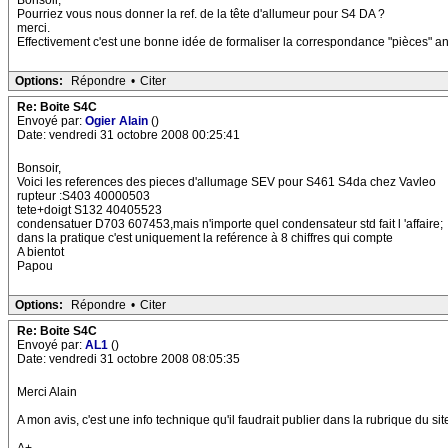
Bonsoir,
Pourriez vous nous donner la ref. de la tête d'allumeur pour S4 DA ?
merci.
Effectivement c'est une bonne idée de formaliser la correspondance "pièces" 
Options:
Répondre
•
Citer
Re: Boite S4C
Envoyé par:
Ogier Alain
()
Date: vendredi 31 octobre 2008 00:25:41
Bonsoir,
Voici les references des pieces d'allumage SEV pour S461 S4da chez Vavleo
rupteur :S403 40000503
tete+doigt S132 40405523
condensatuer D703 607453,mais n'importe quel condensateur std fait l 'affaire;
dans la pratique c'est uniquement la reférence à 8 chiffres qui compte
A bientot
Papou
Options:
Répondre
•
Citer
Re: Boite S4C
Envoyé par:
AL1
()
Date: vendredi 31 octobre 2008 08:05:35
Merci Alain
A mon avis, c'est une info technique qu'il faudrait publier dans la rubrique du si