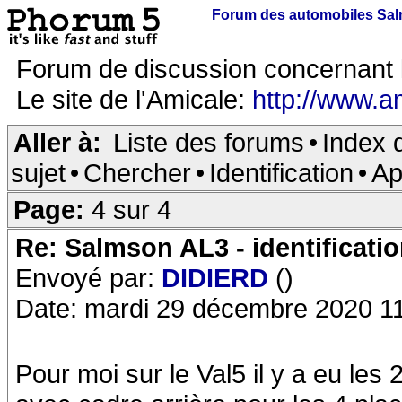
Forum des automobiles Sa
Forum de discussion concernant 
Le site de l'Amicale:
http://www.a
Aller à:
Liste des forums
•
Index 
sujet
•
Chercher
•
Identification
•
Ap
Page:
4 sur 4
Re: Salmson AL3 - identificati
Envoyé par:
DIDIERD
()
Date: mardi 29 décembre 2020 1
Pour moi sur le Val5 il y a eu les 