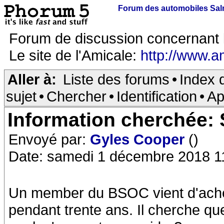
Forum des automobiles Sa
Forum de discussion concernant 
Le site de l'Amicale:
http://www.a
Aller à:
Liste des forums
•
Index 
sujet
•
Chercher
•
Identification
•
Ap
Information cherchée:
Envoyé par:
Gyles Cooper
()
Date: samedi 1 décembre 2018 1
Un member du BSOC vient d'achet
pendant trente ans. Il cherche qu