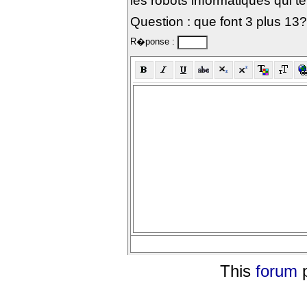
les robots informatiques qui te
Question : que font 3 plus 13?
R�ponse :
This
forum
p