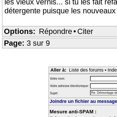
les vieux vernis... si tu les fait ref
détergente puisque les nouveaux v
Options:
Répondre
•
Citer
Page:
3 sur 9
Aller à:
Liste des forums
•
Inde
Votre nom:
Votre adresse électronique:
Sujet:
Joindre un fichier au message 
Mesure anti-SPAM :