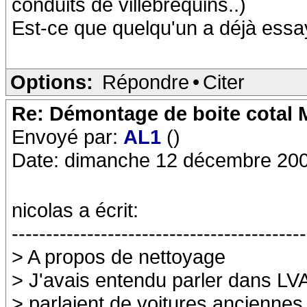
conduits de villebrequins..)
Est-ce que quelqu'un a déjà ess
Options:
Répondre
•
Citer
Re: Démontage de boite cotal
Envoyé par:
AL1
()
Date: dimanche 12 décembre 200
nicolas a écrit:
-------------------------------------------
> A propos de nettoyage
> J'avais entendu parler dans LVA
> parlaient de voitures anciennes