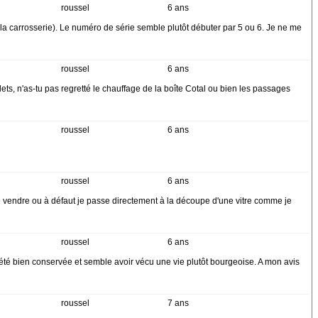
roussel
6 ans
 la carrosserie). Le numéro de série semble plutôt débuter par 5 ou 6. Je ne me
roussel
6 ans
s, n'as-tu pas regretté le chauffage de la boîte Cotal ou bien les passages
roussel
6 ans
roussel
6 ans
 à me vendre ou à défaut je passe directement à la découpe d'une vitre comme je
roussel
6 ans
 été bien conservée et semble avoir vécu une vie plutôt bourgeoise. A mon avis
roussel
7 ans