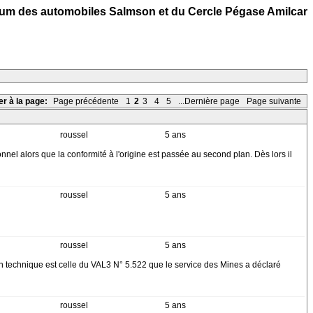
um des automobiles Salmson et du Cercle Pégase Amilcar
er à la page:
Page précédente
1
2
3
4
5
...Dernière page
Page suivante
roussel
5 ans
nel alors que la conformité à l'origine est passée au second plan. Dès lors il
roussel
5 ans
roussel
5 ans
on technique est celle du VAL3 N° 5.522 que le service des Mines a déclaré
roussel
5 ans