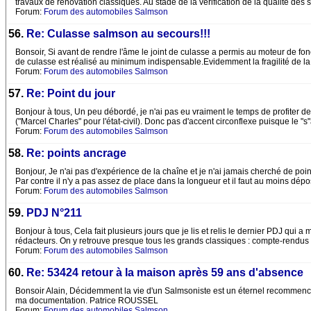
travaux de rénovation classiques. Au stade de la vérification de la qualité des 
Forum:
Forum des automobiles Salmson
56.
Re: Culasse salmson au secours!!!
Bonsoir, Si avant de rendre l'âme le joint de culasse a permis au moteur de fonct
de culasse est réalisé au minimum indispensable.Evidemment la fragilité de la
Forum:
Forum des automobiles Salmson
57.
Re: Point du jour
Bonjour à tous, Un peu débordé, je n'ai pas eu vraiment le temps de profiter d
("Marcel Charles" pour l'état-civil). Donc pas d'accent circonflexe puisque le "s
Forum:
Forum des automobiles Salmson
58.
Re: points ancrage
Bonjour, Je n'ai pas d'expérience de la chaîne et je n'ai jamais cherché de poi
Par contre il n'y a pas assez de place dans la longueur et il faut au moins dépo
Forum:
Forum des automobiles Salmson
59.
PDJ N°211
Bonjour à tous, Cela fait plusieurs jours que je lis et relis le dernier PDJ qui a
rédacteurs. On y retrouve presque tous les grands classiques : compte-rendus d
Forum:
Forum des automobiles Salmson
60.
Re: 53424 retour à la maison après 59 ans d'absence
Bonsoir Alain, Décidemment la vie d'un Salmsoniste est un éternel recommenc
ma documentation. Patrice ROUSSEL
Forum:
Forum des automobiles Salmson