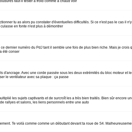
soudures faut-il tester à froid comme à chaud voir
ionner tu as alors pu constater d'éventuelles difficultés. Si ce n'est pas le cas il n
 culasse en fonte n'est plus à démontrer
e ce dernier numéro du PdJ tant il semble une fois de plus bien riche. Mais je croi
"a été conser
nts d'ancrage. Avec une corde passée sous les deux extrémités du bloc moteur et les
ser le ventilateur avec sa plaque : ça passe
 multiplié les sujets captivants et de surcroît les a très bien traités. Bien sûr enco
e rallyes et salons, les liens personnels entre une auto
ement. Te voilà comme comme un débutant devant ta roue de S4. Malheureusement je