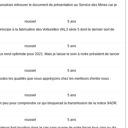
Je voudrais retrouver le document de présentation au Service des Mines car je
roussel
5 ans
cipe à la fabrication des Voiturettes VAL3 série 5 dont le dernier sort de
roussel
5 ans
nous rend optimiste pour 2021. Mais je laisse le soin à notre président de lancer
roussel
5 ans
toutes les qualités que nous appréçions chez les meilleurs d'entre nous :
roussel
5 ans
r un peu pour comprendre ce qui bloquerait la transmission de la notice 9ADR.
roussel
5 ans
eurs font irruption dans le ciel sans nuage de notre forum tous cinq ou dix