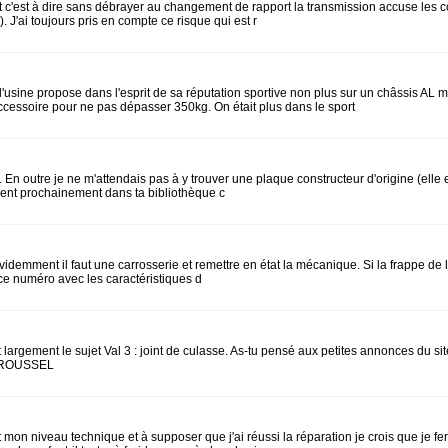
t c'est à dire sans débrayer au changement de rapport la transmission accuse les c
. J'ai toujours pris en compte ce risque qui est r
ine propose dans l'esprit de sa réputation sportive non plus sur un châssis AL mais
accessoire pour ne pas dépasser 350kg. On était plus dans le sport
 outre je ne m'attendais pas à y trouver une plaque constructeur d'origine (elle e
ement prochainement dans ta bibliothèque c
videmment il faut une carrosserie et remettre en état la mécanique. Si la frappe de 
e ce numéro avec les caractéristiques d
 largement le sujet Val 3 : joint de culasse. As-tu pensé aux petites annonces du s
ce ROUSSEL
mon niveau technique et à supposer que j'ai réussi la réparation je crois que je fe