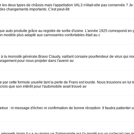
vrer les deux types de châssis mais l'appellation VAL3 n'était-elle pas conservée ? 
des changements importants. C'est peut-êtr
auto produite grâce au registre de sortie d'usine. L'année 1925 correspond en prin
 modèle plus adapté aux carrosseries confortables était au c
ister à la morosité générale.Bravo Claudy, vaillant corsaire pourfendeur de virus qui 
ouragement pour nous projeter dans l'avenir av
 par cette formule usuelle tant la perte de Frans est lourde. Nous trouvions en lui 
crois que son intérêt pour l'automobile avait trouvé av
n retour : ni message d'échec ni confirmation de bonne réception. Il faudra patiente
ronefs (mais il y a au moins un Salmsoniste qui l'a monté sur un cyclecar) ces mot