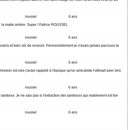
roussel
6 ans
plir la malle arrière. Super ! Patrice ROUSSEL
roussel
6 ans
anciens et bien sûr de novices. Personnellement je n'avais jamais parcouru le
roussel
6 ans
ion est rare j'avais rappelé à l'époque qu'un amicaliste l'utilisait avec brio
roussel
6 ans
 tambour. Je ne sais pas si l'extraction des tambours qui visiblement est ton
roussel
6 ans