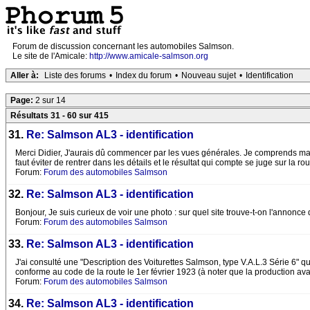
Forum de discussion concernant les automobiles Salmson.
Le site de l'Amicale:
http://www.amicale-salmson.org
Aller à:
Liste des forums
•
Index du forum
•
Nouveau sujet
•
Identification
Page:
2 sur 14
Résultats 31 - 60 sur 415
31.
Re: Salmson AL3 - identification
Merci Didier, J'aurais dû commencer par les vues générales. Je comprends mainte
faut éviter de rentrer dans les détails et le résultat qui compte se juge sur la 
Forum:
Forum des automobiles Salmson
32.
Re: Salmson AL3 - identification
Bonjour, Je suis curieux de voir une photo : sur quel site trouve-t-on l'annonce
Forum:
Forum des automobiles Salmson
33.
Re: Salmson AL3 - identification
J'ai consulté une "Description des Voiturettes Salmson, type V.A.L.3 Série 6" 
conforme au code de la route le 1er février 1923 (à noter que la production av
Forum:
Forum des automobiles Salmson
34.
Re: Salmson AL3 - identification