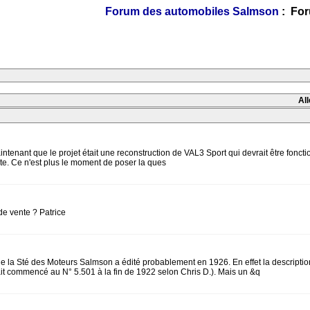
Forum des automobiles Salmson
: For
All
nant que le projet était une reconstruction de VAL3 Sport qui devrait être fonction
route. Ce n'est plus le moment de poser la ques
 de vente ? Patrice
que la Sté des Moteurs Salmson a édité probablement en 1926. En effet la descripti
ait commencé au N° 5.501 à la fin de 1922 selon Chris D.). Mais un &q