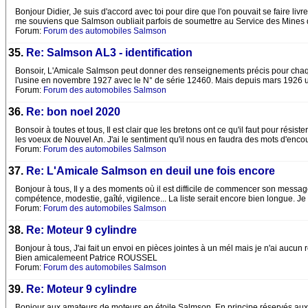
Bonjour Didier, Je suis d'accord avec toi pour dire que l'on pouvait se faire li
me souviens que Salmson oubliait parfois de soumettre au Service des Mines 
Forum:
Forum des automobiles Salmson
35.
Re: Salmson AL3 - identification
Bonsoir, L'Amicale Salmson peut donner des renseignements précis pour chaque 
l'usine en novembre 1927 avec le N° de série 12460. Mais depuis mars 1926 un
Forum:
Forum des automobiles Salmson
36.
Re: bon noel 2020
Bonsoir à toutes et tous, Il est clair que les bretons ont ce qu'il faut pour rés
les voeux de Nouvel An. J'ai le sentiment qu'il nous en faudra des mots d'enc
Forum:
Forum des automobiles Salmson
37.
Re: L'Amicale Salmson en deuil une fois encore
Bonjour à tous, Il y a des moments où il est difficile de commencer son message
compétence, modestie, gaîté, vigilence... La liste serait encore bien longue. Je 
Forum:
Forum des automobiles Salmson
38.
Re: Moteur 9 cylindre
Bonjour à tous, J'ai fait un envoi en pièces jointes à un mél mais je n'ai aucu
Bien amicalemeent Patrice ROUSSEL
Forum:
Forum des automobiles Salmson
39.
Re: Moteur 9 cylindre
Bonjour aux amateurs de moteurs en étoile Salmson, En principe réservés aux aé