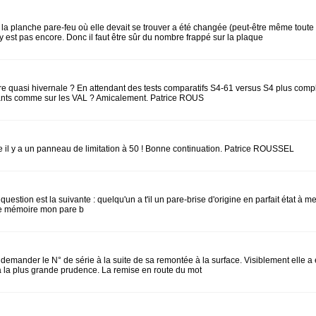
 la planche pare-feu où elle devait se trouver a été changée (peut-être même toute
 y est pas encore. Donc il faut être sûr du nombre frappé sur la plaque
 quasi hivernale ? En attendant des tests comparatifs S4-61 versus S4 plus complet
fisants comme sur les VAL ? Amicalement. Patrice ROUS
fe il y a un panneau de limitation à 50 ! Bonne continuation. Patrice ROUSSEL
a question est la suivante : quelqu'un a t'il un pare-brise d'origine en parfait état
onne mémoire mon pare b
 demander le N° de série à la suite de sa remontée à la surface. Visiblement elle a
r à la plus grande prudence. La remise en route du mot