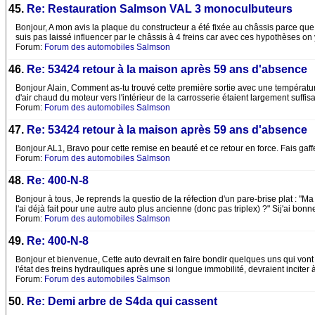
45.
Re: Restauration Salmson VAL 3 monoculbuteurs
Bonjour, A mon avis la plaque du constructeur a été fixée au châssis parce que
suis pas laissé influencer par le châssis à 4 freins car avec ces hypothèses on
Forum:
Forum des automobiles Salmson
46.
Re: 53424 retour à la maison après 59 ans d'absence
Bonjour Alain, Comment as-tu trouvé cette première sortie avec une température
d'air chaud du moteur vers l'intérieur de la carrosserie étaient largement suf
Forum:
Forum des automobiles Salmson
47.
Re: 53424 retour à la maison après 59 ans d'absence
Bonjour AL1, Bravo pour cette remise en beauté et ce retour en force. Fais gaf
Forum:
Forum des automobiles Salmson
48.
Re: 400-N-8
Bonjour à tous, Je reprends la questio de la réfection d'un pare-brise plat : "M
l'ai déjà fait pour une autre auto plus ancienne (donc pas triplex) ?" Sij'ai b
Forum:
Forum des automobiles Salmson
49.
Re: 400-N-8
Bonjour et bienvenue, Cette auto devrait en faire bondir quelques uns qui vont
l'état des freins hydrauliques après une si longue immobilité, devraient incite
Forum:
Forum des automobiles Salmson
50.
Re: Demi arbre de S4da qui cassent