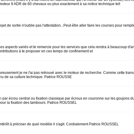
u moteur 9 ADR de 60 chevaux ou plus exactement à sa notice technique tell
ojet de sortie n'oublie pas l'attestation...Peut-être aller faire les courses pour rem
r des aspects variés et te remercie pour les services que cela rendra à beaucoup d'
ontributions à te proposer en ces temps de confinement et
reusement je ne l'ai pas retrouvé avec le moteur de recherche. Comme cette transmiss
enu de sa culture technique. Patrice ROUSSE
ion par écrou central ou fixation classique par écrous en couronne sur les goujons du
 pour la fixation des tambours. Patrice ROUSSEL
ntérêt à préciser de quel modèle il s'agit. Cordialement Patrice ROUSSEL