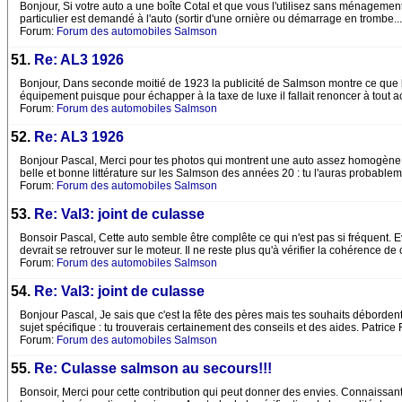
Bonjour, Si votre auto a une boîte Cotal et que vous l'utilisez sans ménagemen
particulier est demandé à l'auto (sortir d'une ornière ou démarrage en trombe...)
Forum:
Forum des automobiles Salmson
51.
Re: AL3 1926
Bonjour, Dans seconde moitié de 1923 la publicité de Salmson montre ce que l'us
équipement puisque pour échapper à la taxe de luxe il fallait renoncer à tout 
Forum:
Forum des automobiles Salmson
52.
Re: AL3 1926
Bonjour Pascal, Merci pour tes photos qui montrent une auto assez homogène. En
belle et bonne littérature sur les Salmson des années 20 : tu l'auras probabl
Forum:
Forum des automobiles Salmson
53.
Re: Val3: joint de culasse
Bonsoir Pascal, Cette auto semble être complête ce qui n'est pas si fréquent. E
devrait se retrouver sur le moteur. Il ne reste plus qu'à vérifier la cohérence d
Forum:
Forum des automobiles Salmson
54.
Re: Val3: joint de culasse
Bonjour Pascal, Je sais que c'est la fête des pères mais tes souhaits débordent
sujet spécifique : tu trouverais certainement des conseils et des aides. Patri
Forum:
Forum des automobiles Salmson
55.
Re: Culasse salmson au secours!!!
Bonsoir, Merci pour cette contribution qui peut donner des envies. Connaissant 