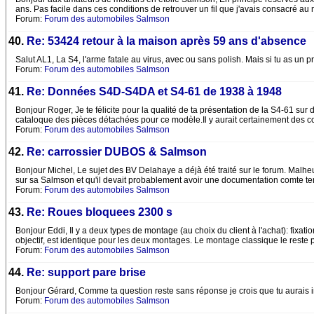
ans. Pas facile dans ces conditions de retrouver un fil que j'avais consacré a
Forum:
Forum des automobiles Salmson
40.
Re: 53424 retour à la maison après 59 ans d'absence
Salut AL1, La S4, l'arme fatale au virus, avec ou sans polish. Mais si tu as un pr
Forum:
Forum des automobiles Salmson
41.
Re: Données S4D-S4DA et S4-61 de 1938 à 1948
Bonjour Roger, Je te félicite pour la qualité de ta présentation de la S4-61 su
cataloque des pièces détachées pour ce modèle.Il y aurait certainement des c
Forum:
Forum des automobiles Salmson
42.
Re: carrossier DUBOS & Salmson
Bonjour Michel, Le sujet des BV Delahaye a déjà été traité sur le forum. Malheu
sur sa Salmson et qu'il devait probablement avoir une documentation comte t
Forum:
Forum des automobiles Salmson
43.
Re: Roues bloquees 2300 s
Bonjour Eddi, Il y a deux types de montage (au choix du client à l'achat): fixat
objectif, est identique pour les deux montages. Le montage classique le reste
Forum:
Forum des automobiles Salmson
44.
Re: support pare brise
Bonjour Gérard, Comme ta question reste sans réponse je crois que tu aurais i
Forum:
Forum des automobiles Salmson