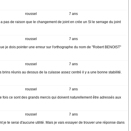
roussel
7 ans
'y a pas de raison que le changement de joint en crée un SI le serrage du joint
roussel
7 ans
s que je dois pointer une erreur sur l'orthographe du nom de "Robert BENOIST"
roussel
7 ans
 brins réunis au dessus de la culasse assez centré il y a une bonne stabilité.
roussel
7 ans
re une fois ce sont des grands mercis qui doivent naturellement être adressés aux
roussel
7 ans
 te serai d'aucune utilité. Mais je vais essayer de trouver une réponse dans