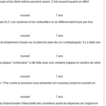
oups et les demi-arbres peuvent casser. C'est souvent quand un effort
roussel
7 ans
 AL3. Les cyclecars et les voiturettes ne se différenciaient que par leur
roussel
7 ans
st simplement clouée sur la planche pare-feu en contreplaqué). Il y a déjà une
roussel
7 ans
la plaque "contructeur" a été faite avec une certaine logique le numéro de série
roussel
7 ans
ite ? Par contre tu pourrais nous présenter ton nouveau projet en ouvrant un
roussel
7 ans
rai d'abord tester l'étanchéité des chambres avant de dépenser de l'argent en